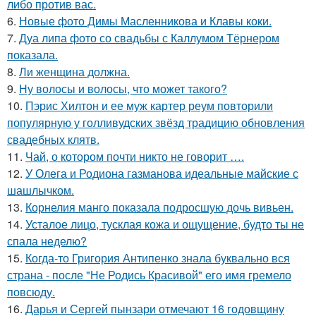
либо против вас.
6.
Новые фото Димы Масленникова и Клавы коки.
7.
Дуа липа фото со свадьбы с Каллумом Тёрнером
показала.
8.
Ли женщина должна.
9.
Ну волосы и волосы, что может такого?
10.
Пэрис Хилтон и ее муж картер реум повторили
популярную у голливудских звёзд традицию обновления
свадебных клятв.
11.
Чай, о котором почти никто не говорит ….
12.
У Олега и Родиона газманова идеальные майские с
шашлычком.
13.
Корнелия манго показала подросшую дочь вивьен.
14.
Усталое лицо, тусклая кожа и ощущение, будто ты не
спала неделю?
15.
Когда-то Григория Антипенко знала буквально вся
страна - после "Не Родись Красивой" его имя гремело
повсюду.
16.
Дарья и Сергей пынзари отмечают 16 годовщину