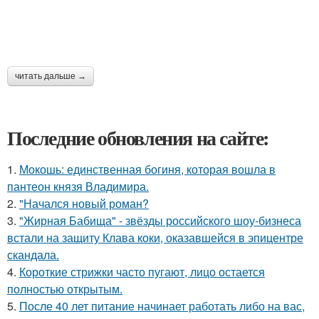
читать дальше →
Последние обновления на сайте:
1.
Мокошь: единственная богиня, которая вошла в
пантеон князя Владимира.
2.
"Начался новый роман?
3.
"Жирная Бабища" - звёзды российского шоу-бизнеса
встали на защиту Клава коки, оказавшейся в эпицентре
скандала.
4.
Короткие стрижки часто пугают, лицо остается
полностью открытым.
5.
После 40 лет питание начинает работать либо на вас,