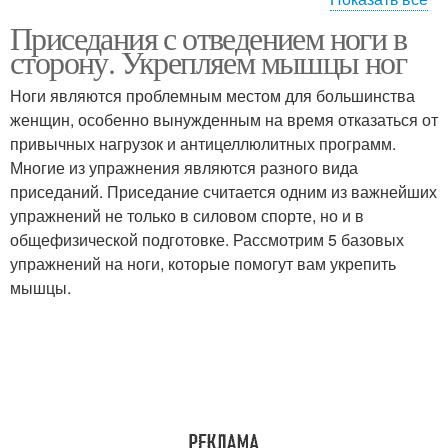
Приседания с отведением ноги в
Приседания с широкой
Приседания с узкой
сторону. Укрепляем мышцы ног
постановкой
постановкой
Ноги являются проблемным местом для большинства
женщин, особенно вынужденным на время отказаться от
Приседания в
привычных нагрузок и антицеллюлитных программ.
Приседания с махом
тренажере
Многие из упражнения являются разного вида
приседаний. Приседание считается одним из важнейших
упражнений не только в силовом спорте, но и в
общефизической подготовке. Рассмотрим 5 базовых
Приседания для ягодиц
упражнений на ноги, которые помогут вам укрепить
мышцы.