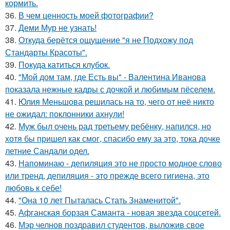
кормить.
36.
В чем ценность моей фотографии?
37.
Деми Мур не узнать!
38.
Откуда берётся ощущение "я не Подхожу под
Стандарты Красоты".
39.
Покуда катиться клубок.
40.
"Мой дом там, где Есть вы" - Валентина Иванова
показала нежные кадры с дочкой и любимым пёселем.
41.
Юлия Меньшова решилась на то, чего от неё никто
не ожидал: поклонники ахнули!
42.
Муж был очень рад третьему ребёнку, напился, но
хотя бы пришел как смог, спасибо ему за это, тока дочке
летние Сандали одел.
43.
Напоминаю - депиляция это не просто модное слово
или тренд, депиляция - это прежде всего гигиена, это
любовь к себе!
44.
"Она 10 лет Пыталась Стать Знаменитой".
45.
Афганская борзая Саманта - новая звезда соцсетей.
46.
Мэр челнов поздравил студентов, выложив свое