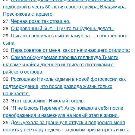
подборкой в честь 80-летия своего свекра, Владимира
Преснякова старшего.
27.
Черная роза: так страшно.
28.
Очарованный быт. - Ну что ты будешь делать!
29.
Цыганка решилась выйти замуж за … собственного
сына.
30.
Пара советов от меня, как от начинающего стилиста:
31.
Самая обсуждаемая парочка голливуда Тимоти
шаламе и кайли дженнер интригуют фоточками с
райского острова.
32.
Роскошная Николь кидман в новой фотосессии как
подтверждение, что после развода жизнь только
начинается.
33.
Этот красавчик - Николай гоголь.
34.
"Я не Боюсь Перемен": Алсу показала себя после
преображения и намекнула на новый этап в жизни.
35.
Дочь уехала за границу в отпуск и попросила меня
пожить у неё пару недель - за домом присмотреть и кота