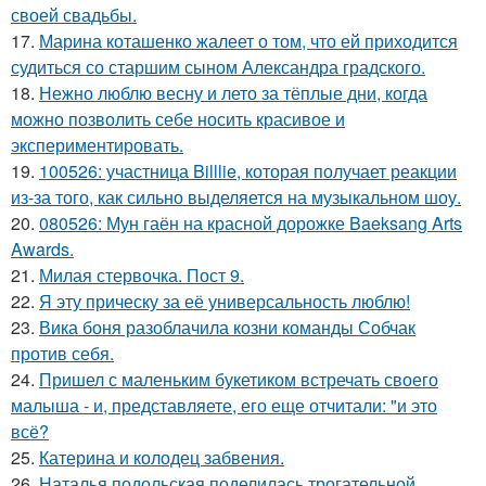
своей свадьбы.
17.
Марина коташенко жалеет о том, что ей приходится
судиться со старшим сыном Александра градского.
18.
Нежно люблю весну и лето за тёплые дни, когда
можно позволить себе носить красивое и
экспериментировать.
19.
100526: участница Billlie, которая получает реакции
из-за того, как сильно выделяется на музыкальном шоу.
20.
080526: Мун гаён на красной дорожке Baeksang Arts
Awards.
21.
Милая стервочка. Пост 9.
22.
Я эту прическу за её универсальность люблю!
23.
Вика боня разоблачила козни команды Собчак
против себя.
24.
Пришел с маленьким букетиком встречать своего
малыша - и, представляете, его еще отчитали: "и это
всё?
25.
Катерина и колодец забвения.
26.
Наталья подольская поделилась трогательной