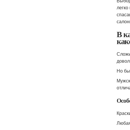
Выбор
легко
спаса
салон
В к
как
Сложи
довол
Но бы
Мужск
отлич
Особ
Краск
Любая