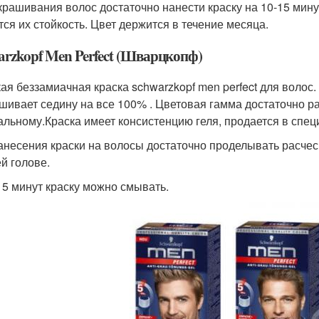
крашивания волос достаточно нанести краску на 10-15 мин
тся их стойкость. Цвет держится в течение месяца.
arzkopf Men Perfect (Шварцкопф)
ая беззамиачная краска schwarzkopf men perfect для волос. 
шивает седину на все 100% . Цветовая гамма достаточно ра
альному.Краска имеет консистенцию геля, продается в спец
анесения краски на волосы достаточно проделывать расч
ей голове.
 5 минут краску можно смывать.