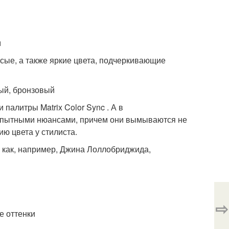
м
усые, а также яркие цвета, подчеркивающие
ый, бронзовый
палитры Matrix Color Sync . А в
юбопытными нюансами, причем они вымываются не
ию цвета у стилиста.
, как, например, Джина Лоллобриджида,
⇨
е оттенки