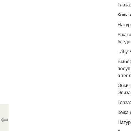
Глаза
Кожа 
Натур
В как
бледн
Табу:
Выбор
полуп
в теп
Обычн
Элиза
Глаза
Кожа 
⇦
Натур