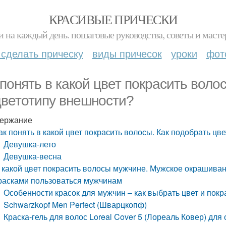
КРАСИВЫЕ ПРИЧЕСКИ
и на каждый день. пошаговые руководства, советы и масте
 сделать прическу
виды причесок
уроки
фот
 понять в какой цвет покрасить воло
цветотипу внешности?
ержание
ак понять в какой цвет покрасить волосы. Как подобрать цв
Девушка-лето
Девушка-весна
 какой цвет покрасить волосы мужчине. Мужское окрашивани
расками пользоваться мужчинам
Особенности красок для мужчин – как выбрать цвет и пок
Schwarzkopf Men Perfect (Шварцкопф)
Краска-гель для волос Loreal Cover 5 (Лореаль Ковер) для