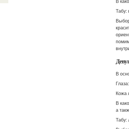
В как
Табу:
Выбор
краси
ориен
помим
внутр
Деву
В осн
Глаза
Кожа 
В как
а так
Табу: