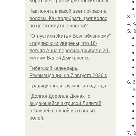
Короткие стрижки для тонких волос
Как понять в какой цвет покрасить
В
волосы. Как подобрать цвет волос
К
по цветотипу внешности?
К
"Отпустили Жить к Возлюбленному"
- подписчики уверены, что 16-
летняя Анна пересильд живёт с 20-
летним Ваней Дмитриенко.
Тибетский календарь.
Рекомендации на 7 августа 2026 г.
В
Традиционная грузинская одежда.
м
"Долгая Дорога в Дюнах" с
выдающейся актрисой Лилитой
озолиней в одной из главных
ролей.
К