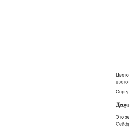
Цвето
цвето
Опред
Деву
Это з
Сейф