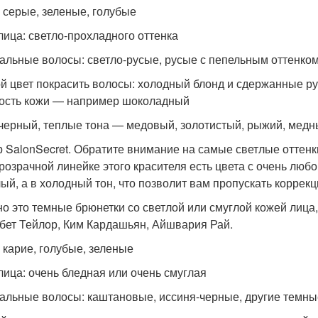
: серые, зеленые, голубые
лица: светло-прохладного оттенка
альные волосы: светло-русые, русые с пепельным оттенко
ой цвет покрасить волосы: холодный блонд и сдержанные р
ость кожи — например шоколадный
 черный, теплые тона — медовый, золотистый, рыжий, медн
 SalonSecret. Обратите внимание на самые светлые оттенки 
розрачной линейке этого красителя есть цвета с очень л
лый, а в холодный тон, что позволит вам пропускать коррекц
о это темные брюнетки со светлой или смуглой кожей лица
бет Тейлор, Ким Кардашьян, Айшвария Рай.
: карие, голубые, зеленые
лица: очень бледная или очень смуглая
альные волосы: каштановые, иссиня-черные, другие темны