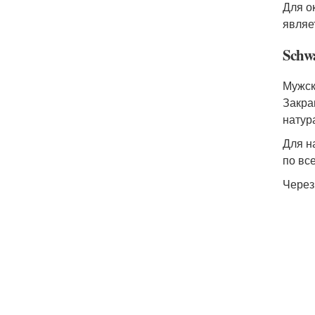
Для о
являе
Schw
Мужск
Закра
натур
Для н
по вс
Через