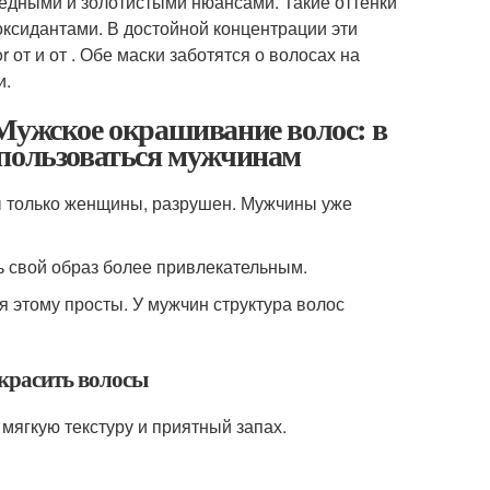
медными и золотистыми нюансами. Такие оттенки
оксидантами. В достойной концентрации эти
 от и от . Обе маски заботятся о волосах на
и.
Мужское окрашивание волос: в
 пользоваться мужчинам
ы только женщины, разрушен. Мужчины уже
ь свой образ более привлекательным.
 этому просты. У мужчин структура волос
окрасить волосы
мягкую текстуру и приятный запах.