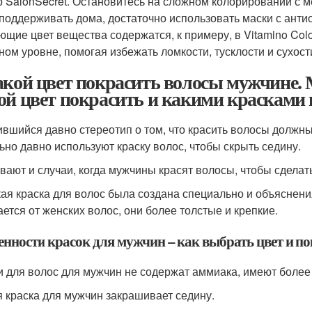
 SalonSecret. Остановитесь на сложном колорировании с 
 поддерживать дома, достаточно использовать маски с анти
ющие цвет вещества содержатся, к примеру, в Vitamino Color
ном уровне, помогая избежать ломкости, тусклости и сухост
акой цвет покрасить волосы мужчине. 
ой цвет покрасить и какими красками
вшийся давно стереотип о том, что красить волосы должн
ьно давно используют краску волос, чтобы скрыть седину.
вают и случаи, когда мужчины красят волосы, чтобы сделат
ая краска для волос была создана специально и объяснения
ается от женских волос, они более толстые и крепкие.
енности красок для мужчин – как выбрать цвет и п
и для волос для мужчин не содержат аммиака, имеют более 
 краска для мужчин закрашивает седину.