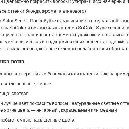
ой цвет можно покрасить волосы : ультра- и иссиня-черный,
 все оттенки блонда (кроме платинового)
 SalonSecret. Попробуйте окрашивание в натуральной гамм
тель SoColor и безаммиачный тонер SoColor Sync хороши н
тацией на экологичность: элементы упаковки изготавливаю
о микса пигментов и поддерживающих веществ, содержится
и стержня волоса, которые склонны ослабляться и обрыват
шка-весна
овном это сероглазые блондинки или шатенки, как, наприме
: светло-зеленые, серые
лица: светлая
ой лучше цвет покрасить волосы : натуральные светлые отт
же яркие цвета — янтарный , карамельный или медный
 любые темные насыщенные цвета