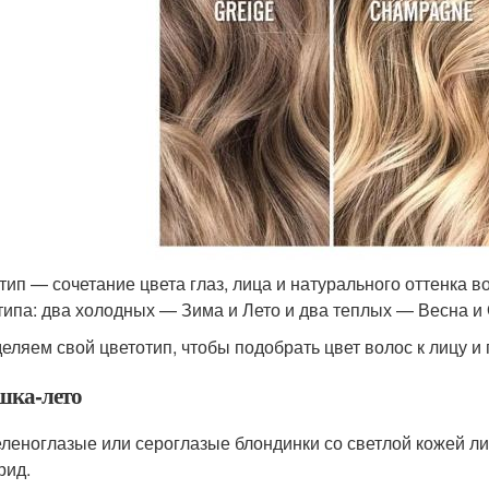
тип — сочетание цвета глаз, лица и натурального оттенка 
типа: два холодных — Зима и Лето и два теплых — Весна и 
еляем свой цветотип, чтобы подобрать цвет волос к лицу и
шка-лето
еленоглазые или сероглазые блондинки со светлой кожей ли
рид.