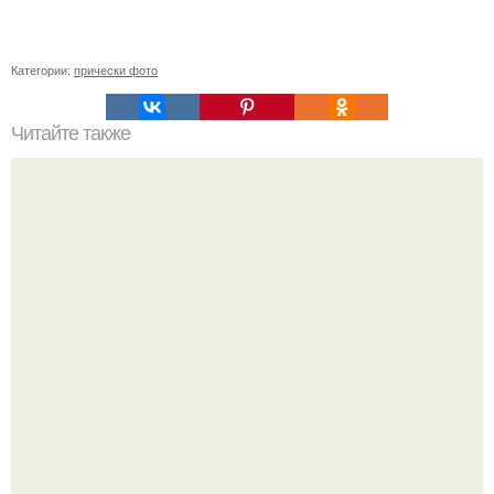
Категории:
прически фото
Читайте также
Шампунь с кератином для волос польза или вред.
Шампуни с кератином