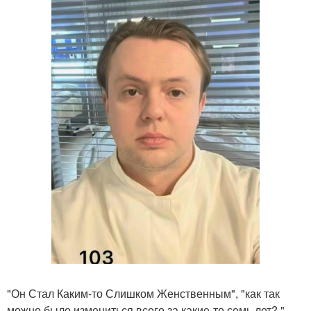
"Он Стал Каким-то Слишком Женственным", "как так
можно было измениться всего за какие-то семь лет? ",