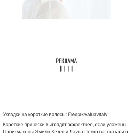
Утюжок на тонкие
Укладка с объемом
волосы
Волос к укладке
Объемная укладка
Утюжок на длинные
волосы
Укладки на короткие волосы: Freepik/valuavitaly
Короткие прически выглядят эффектнее, если уложены.
Парикмахеры Эмили Хезер и Лаура Полко рассказали о