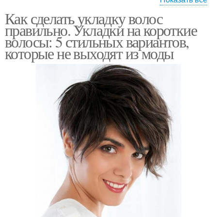
Как сделать укладку волос
Укладка в технике
Красивая укладка
правильно. Укладки на короткие
волосы: 5 стильных вариантов,
которые не выходят из моды
Укладка на короткие
Домашние укладки
волосы
Утюжок на средние
Дерзкая укладка
волосы
Утюжок в домашних
Утюжок на короткие
условиях
волосы