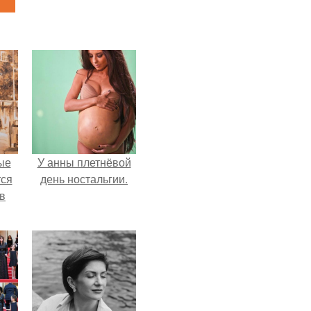
ые
У анны плетнёвой
ся
день ностальгии.
 в