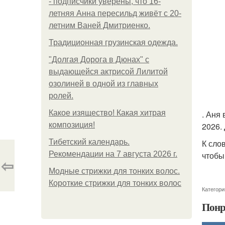
- подписчики уверены, что 16-
летняя Анна пересильд живёт с 20-
летним Ваней Дмитриенко.
Традиционная грузинская одежда.
"Долгая Дорога в Дюнах" с
выдающейся актрисой Лилитой
озолиней в одной из главных
ролей.
Какое изящество! Какая хитрая
. Аня
композиция!
2026.
Тибетский календарь.
К сло
Рекомендации на 7 августа 2026 г.
чтобы
⇦
Модные стрижки для тонких волос.
Короткие стрижки для тонких волос
Категори
Понр