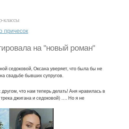
р-классы
о причесок
гировала на "новый роман"
ой седоковой, Оксана уверяет, что была бы не
 на свадьбе бывших супругов.
 другом, что нам теперь делать! Аня нравилась в
трека джигана и седоковой) …. Но я не