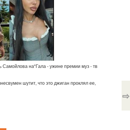
ь Самойлова на"Гала - ужине премии муз - тв
знесвумен шутит, что это джиган проклял ее,
⇨