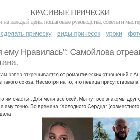
КРАСИВЫЕ ПРИЧЕСКИ
и на каждый день. пошаговые руководства, советы и масте
 сделать прическу
виды причесок
уроки
фот
я ему Нравилась": Самойлова отреа
гана.
сам рэпер открещивается от романтических отношений с Анн
в такого союза. Несмотря на то, что певица присутствовала
ю им счастья. Для меня все окей. Мы тут все знакомы друг с
ве ему точно. Во времена "Холодного Сердца" (совместного 
вала