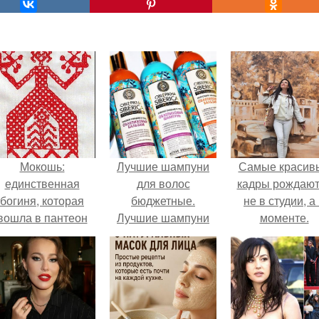
Мокошь:
Лучшие шампуни
Самые красив
единственная
для волос
кадры рождают
богиня, которая
бюджетные.
не в студии, а
вошла в пантеон
Лучшие шампуни
моменте.
князя Владимира.
для тонких жирных
волос