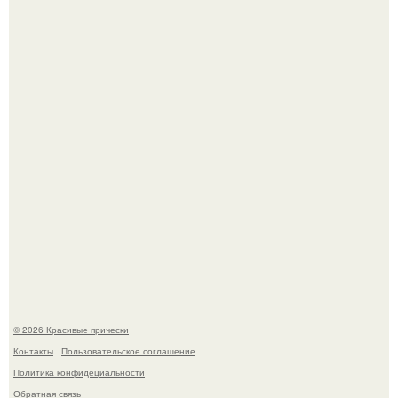
В том случае, если у вас новая стрижка (как у маши), вам
точно нужна фотосессия!
Это точно стоит заморозить!
© 2026 Красивые прически
Контакты
Пользовательское соглашение
Политика конфидециальности
Обратная связь