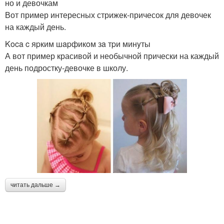
но и девочкам
Вот пример интересных стрижек-причесок для девочек
на каждый день.
Koca c яpким шapфикoм зa тpи минyты
А вот пример красивой и необычной прически на каждый
день подростку-девочке в школу.
читать дальше →