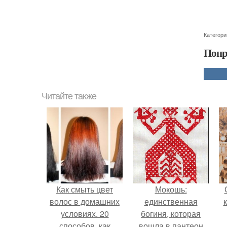
Категори
Понр
Читайте также
Как смыть цвет
Мокошь:
волос в домашних
единственная
условиях. 20
богиня, которая
способов, как
вошла в пантеон