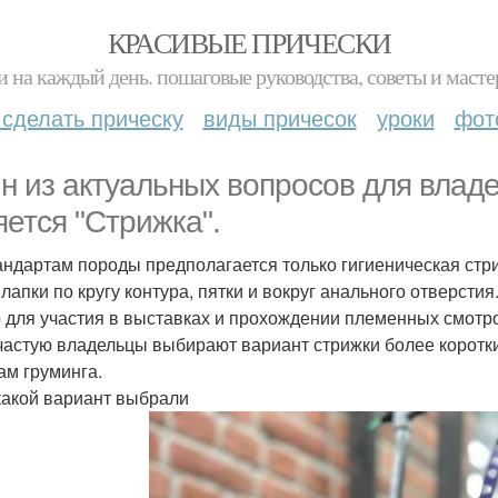
КРАСИВЫЕ ПРИЧЕСКИ
и на каждый день. пошаговые руководства, советы и масте
 сделать прическу
виды причесок
уроки
фот
н из актуальных вопросов для влад
яется "Стрижка".
андартам породы предполагается только гигиеническая стри
 лапки по кругу контура, пятки и вокруг анального отверст
 для участия в выставках и прохождении племенных смотр
частую владельцы выбирают вариант стрижки более коротк
ам груминга.
какой вариант выбрали