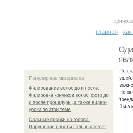
прическ
главная
как
Оди
явл
По ст
ушей,
Популярные материалы
важно
Филирование волос до и после.
Но за
Филировка кончиков волос: фото до
тренд
и после процедуры, а также видео-
Вы.а 
уроки по этой теме
Сальные пробки на голове.
Нарушение работы сальных желез