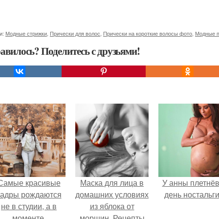
и:
Модные стрижки
,
Прически для волос
,
Прически на короткие волосы фото
,
Модные п
авилось? Поделитесь с друзьями!
Самые красивые
Маска для лица в
У анны плетнё
кадры рождаются
домашних условиях
день ностальги
не в студии, а в
из яблока от
моменте.
морщин. Рецепты