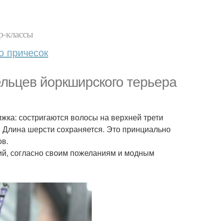
р-классы
о причесок
ельцев йоркширского терьера
жка: состригаются волосы на верхней трети
ия. Длина шерсти сохраняется. Это принциально
ов.
ий, согласно своим пожеланиям и модным