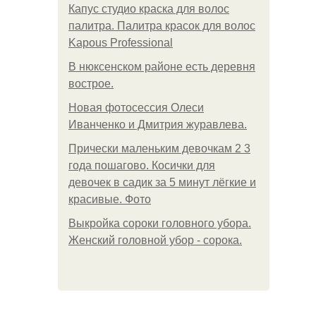
Капус студио краска для волос
палитра. Палитра красок для волос
Kapous Professional
В нюксенском районе есть деревня
вострое.
Новая фотосессия Олеси
Иванченко и Дмитрия журавлева.
Прически маленьким девочкам 2 3
года пошагово. Косички для
девочек в садик за 5 минут лёгкие и
красивые. Фото
Выкройка сороки головного убора.
Женский головной убор - сорока.