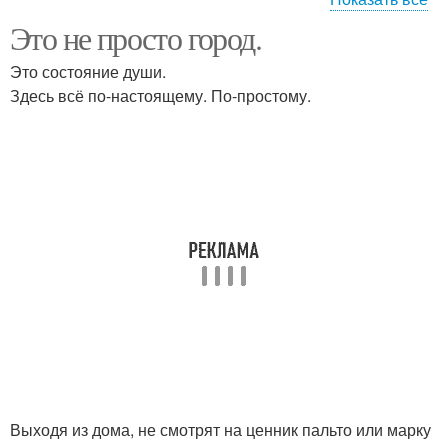
Это не просто город.
Прически на длинные
Прически для волос
волосы фото
Это состояние души.
Здесь всё по-настоящему. По-простому.
Прически своими
прически фото
руками
Прически на каждый
Легкие прически
день
Прически на короткие
Прически для девочек
волосы фото
Выходя из дома, не смотрят на ценник пальто или марку