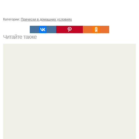
Категории:
Прически в домашних условиях
Читайте также
Лучшие шампуни для волос бюджетные. Лучшие
шампуни для тонких жирных волос