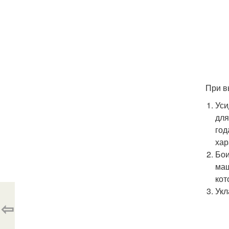
При в
Уси
для
год
хар
Бои
маш
кот
Укл
⇦