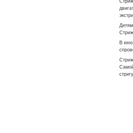
Стриж
двига
экстр
Детям
Стриж
В юно
спров
Стриж
Самой
стригу