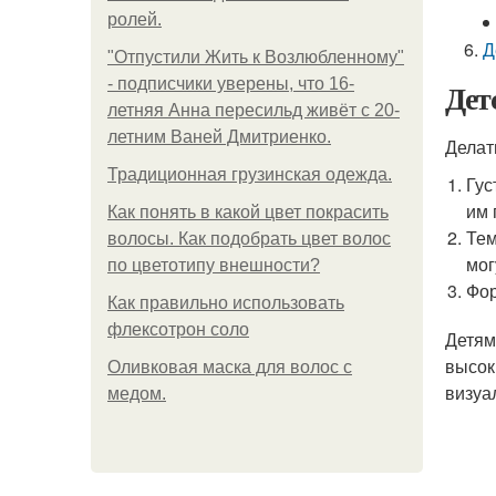
ролей.
Д
"Отпустили Жить к Возлюбленному"
- подписчики уверены, что 16-
Дет
летняя Анна пересильд живёт с 20-
летним Ваней Дмитриенко.
Делат
Традиционная грузинская одежда.
Гус
им 
Как понять в какой цвет покрасить
Тем
волосы. Как подобрать цвет волос
мог
по цветотипу внешности?
Фор
Как правильно использовать
флексотрон соло
Детям
высок
Оливковая маска для волос с
визуа
медом.