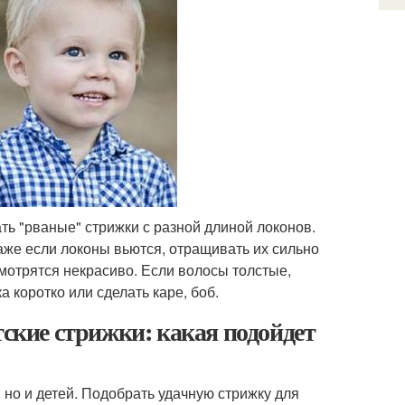
ь "рваные" стрижки с разной длиной локонов.
аже если локоны вьются, отращивать их сильно
смотрятся некрасиво. Если волосы толстые,
 коротко или сделать каре, боб.
тские стрижки: какая подойдет
 но и детей. Подобрать удачную стрижку для