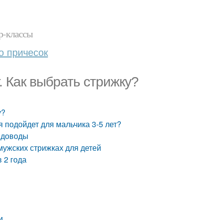
р-классы
о причесок
. Как выбрать стрижку?
у?
я подойдет для мальчика 3-5 лет?
 доводы
мужских стрижках для детей
 2 года
и