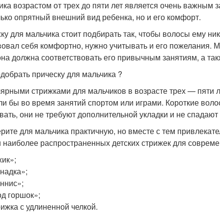
ика возрастом от трех до пяти лет является очень важным з
лько опрятный внешний вид ребенка, но и его комфорт.
ку для мальчика стоит подбирать так, чтобы волосы ему н
вовал себя комфортно, нужно учитывать и его пожелания. М
она должна соответствовать его привычным занятиям, а так
одобрать прическу для мальчика ?
ярными стрижками для мальчиков в возрасте трех — пяти л
и бы во время занятий спортом или играми. Короткие воло
вать, они не требуют дополнительной укладки и не спадают 
рите для мальчика практичную, но вместе с тем привлекате
 наиболее распространенных детских стрижек для соврем
ик»;
надка»;
ннис»;
д горшок»;
ижка с удлиненной челкой.