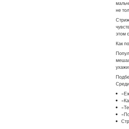
мальч
не то
Стриж
чувст
этом 
Как п
Попул
мешал
ухажи
Подбе
Среди
«Еж
«Ка
«Те
«По
Стр