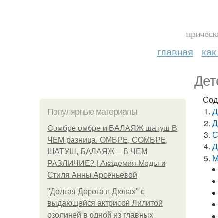
прическ
главная
как
Дет
Сод
Д
Популярные материалы
Д
Сомбре омбре и БАЛАЯЖ шатуш В
С
ЧЕМ разница. ОМБРЕ, СОМБРЕ,
Д
ШАТУШ, БАЛАЯЖ – В ЧЕМ
М
РАЗЛИЧИЕ? | Академия Моды и
Стиля Анны Арсеньевой
"Долгая Дорога в Дюнах" с
выдающейся актрисой Лилитой
озолиней в одной из главных