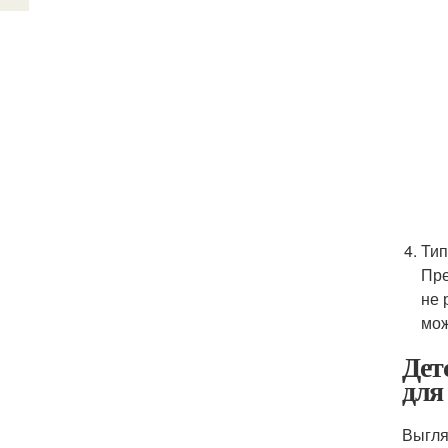
Тип
Пре
не 
мож
Дет
для
Выгля