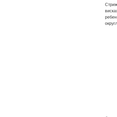
Стриж
виска
ребен
округ