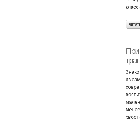
класс
читат
Прич
тра
Знако
из са
совре
воспи
мален
менее
хвост