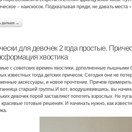
ическое – наискосок. Подхватывая пряди, не давать места 
ь дальше →
ески для девочек 2 года простые. Приче
нсформация хвостика
мые с советских времен хвостики, дополненные пышными б
мых известных тогда детских причесок. Сегодня они не поте
менные аксессуары, и новое прочтение. Причем примерить н
танница старшей группы.И вот, воодушевившись, вы начинае
ьких девочек порой заставляют попотеть взрослых. Не пугай
 красивые готовые решения. И начинать нужно, как известн
ика.