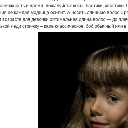
возможность и время -пожалуйста: косы, бантики, хвостики.
ния не каждая модница осилит. А носить длинные волосы р
м возрасте для девочки оптимальная длина волос — до плеч
ькой леди стрижку – каре классическое, боб обычный или в с