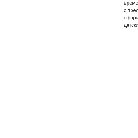
време
с пре
сформ
детски