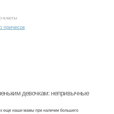
р-классы
о причесок
аленьким девочкам: непривычные
 Их еще наши мамы при наличии большего