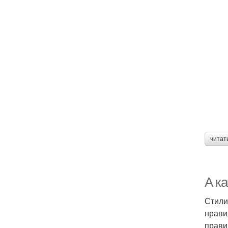
читат
А ка
Стили
нрави
прави