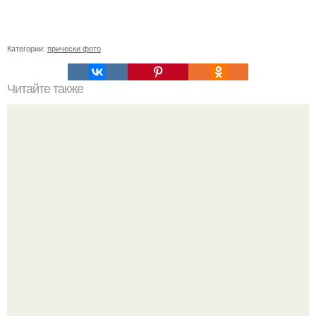
Категории:
прически фото
Читайте также
Как правильно мыть волосы. Как правильно мыть голову
шампунем и пользоваться бальзамом – этапы и
последовательность