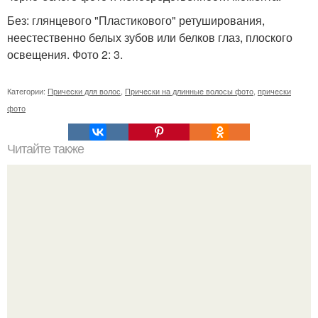
Без: глянцевого "Пластикового" ретуширования,
неестественно белых зубов или белков глаз, плоского
освещения. Фото 2: 3.
Категории:
Прически для волос
,
Прически на длинные волосы фото
,
прически
фото
Читайте также
Удаление перхоти за 1 день: эффективные домашние
методы