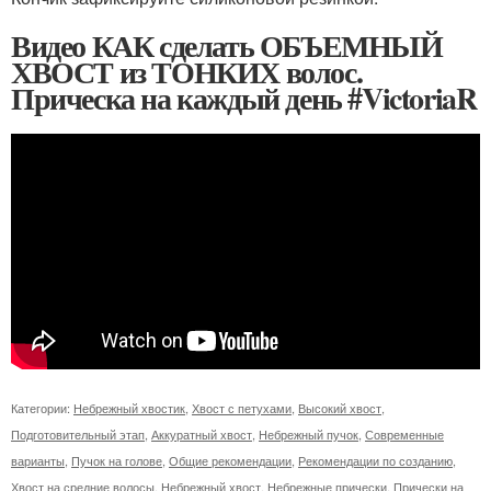
Видео КАК сделать ОБЪЕМНЫЙ
ХВОСТ из ТОНКИХ волос.
Прическа на каждый день #VictoriaR
Категории:
Небрежный хвостик
,
Хвост с петухами
,
Высокий хвост
,
Подготовительный этап
,
Аккуратный хвост
,
Небрежный пучок
,
Современные
варианты
,
Пучок на голове
,
Общие рекомендации
,
Рекомендации по созданию
,
Хвост на средние волосы
,
Небрежный хвост
,
Небрежные прически
,
Прически на