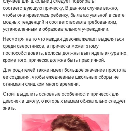
случаев для школьниц следует подбирать
соответствующую прическу. В данном случае важно,
чтобы она нравилась ребенку, была актуальной в свете
модных тенденций и соответствовала требованиям,
установленным в образовательном учреждении.
Хвост для каскада
Хвост со жгутиками
Несмотря на то что каждая девочка желает выделяться
среди сверстников, а прическа может этому
поспособствовать, волосы должны выглядеть аккуратно,
Хвост с объемным
кроме того, прическа должна быть практичной.
Греческий хвост
верхом
Для родителей также имеет большое значение простота
ее создания, чтобы ежедневные школьные сборы не
отнимали слишком много времени.
Необычный хвост
Элегантный хвост
Стоит выделить основные особенности причесок для
девочек в школу, о которых мамам обязательно следует
знать.
Хвост на бок