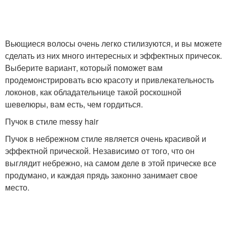
Хвост с резинками
Низкий хвост
Вьющиеся волосы очень легко стилизуются, и вы можете
сделать из них много интересных и эффектных причесок.
Выберите вариант, который поможет вам
Хвост под кепкой
Хвост с косичкой
продемонстрировать всю красоту и привлекательность
локонов, как обладательнице такой роскошной
шевелюры, вам есть, чем гордиться.
Хвост для
Пучок в стиле messy hair
Двойной хвост
классического каскада
Пучок в небрежном стиле является очень красивой и
эффектной прической. Независимо от того, что он
выглядит небрежно, на самом деле в этой прическе все
продумано, и каждая прядь законно занимает свое
Высокий пучок
Рыбий хвост
место.
Хвост из встречных