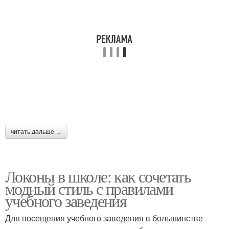
Креативный хвост
косичек
Объемный хвост
Хвост с чёлкой
Мальвинка-рыбий
Прически с хвостами
хвост
читать дальше →
Хвост с двойным узлом
Гладкий хвост
Локоны в школе: как сочетать
модный стиль с правилами
учебного заведения
Для посещения учебного заведения в большинстве
Прическа с хвостом
Низкие хвосты