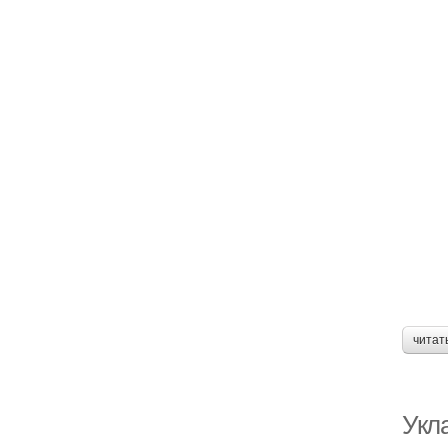
читат
Укл