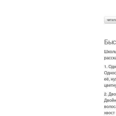
читат
Быс
Школь
расск
1. Од
Однос
её, н
цветн
2. Дв
Двойн
волос
хвост