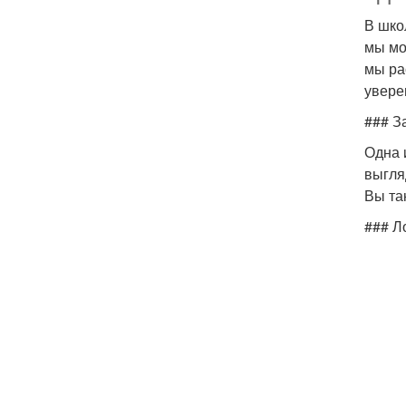
В шко
мы мо
мы ра
увере
### З
Одна 
выгля
Вы та
### Л