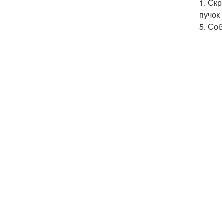
1. Ск
пучок 
5. Со