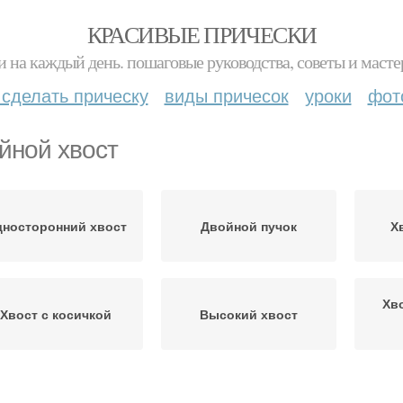
КРАСИВЫЕ ПРИЧЕСКИ
и на каждый день. пошаговые руководства, советы и масте
 сделать прическу
виды причесок
уроки
фот
йной хвост
носторонний хвост
Двойной пучок
Х
Хв
Хвост с косичкой
Высокий хвост
Объемный хвост
Хвост с волнами