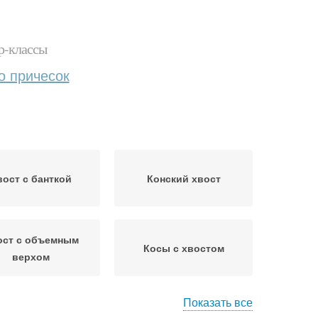
р-классы
о причесок
вост с банткой
Конский хвост
ост с объемным
Косы с хвостом
верхом
Показать все
Хвост с
Рыбий хвост