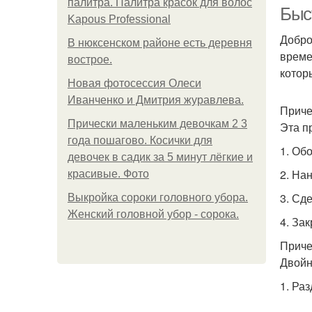
палитра. Палитра красок для волос
Быс
Kapous Professional
Добро
В нюксенском районе есть деревня
време
вострое.
котор
Новая фотосессия Олеси
Иванченко и Дмитрия журавлева.
Приче
Прически маленьким девочкам 2 3
Эта п
года пошагово. Косички для
1. Об
девочек в садик за 5 минут лёгкие и
2. На
красивые. Фото
3. Сд
Выкройка сороки головного убора.
Женский головной убор - сорока.
4. За
Приче
Двойн
1. Ра