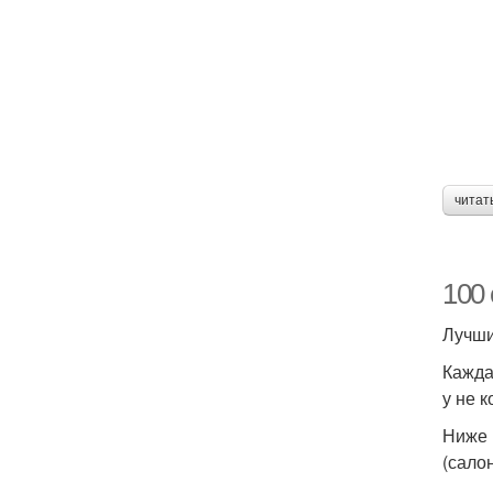
читат
100
Лучши
Кажда
у не 
Ниже 
(сало