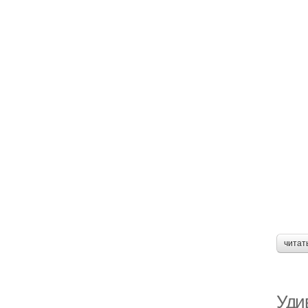
читат
Уди