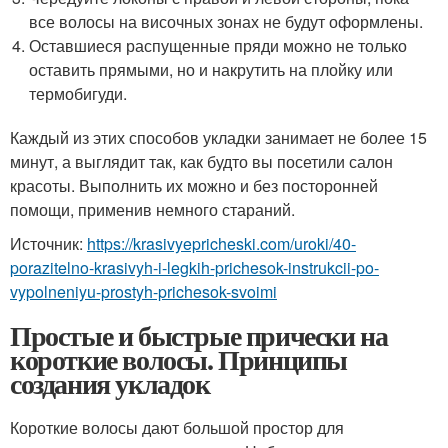
все волосы на височных зонах не будут оформлены.
Оставшиеся распущенные пряди можно не только
оставить прямыми, но и накрутить на плойку или
термобигуди.
Каждый из этих способов укладки занимает не более 15
минут, а выглядит так, как будто вы посетили салон
красоты. Выполнить их можно и без посторонней
помощи, применив немного стараний.
Источник:
https://krasivyepricheski.com/uroki/40-
porazitelno-krasivyh-i-legkih-prichesok-instrukcii-po-
vypolneniyu-prostyh-prichesok-svoimi
Простые и быстрые прически на
короткие волосы. Принципы
создания укладок
Короткие волосы дают большой простор для