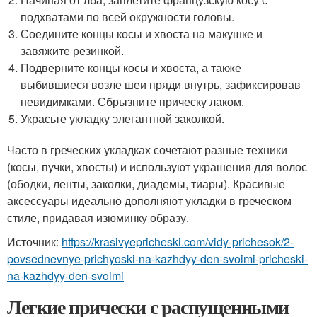
подхватами по всей окружности головы.
Соедините концы косы и хвоста на макушке и
завяжите резинкой.
Подверните концы косы и хвоста, а также
выбившиеся возле шеи пряди внутрь, зафиксировав
невидимками. Сбрызните прическу лаком.
Украсьте укладку элегантной заколкой.
Часто в греческих укладках сочетают разные техники
(косы, пучки, хвосты) и используют украшения для волос
(ободки, ленты, заколки, диадемы, тиары). Красивые
аксессуары идеально дополняют укладки в греческом
стиле, придавая изюминку образу.
Источник:
https://krasivyepricheski.com/vidy-prichesok/2-
povsednevnye-prichyoski-na-kazhdyy-den-svoimi-pricheski-
na-kazhdyy-den-svoimi
Легкие прически с распущенными