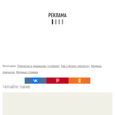
Категории:
Прически в домашних условиях
,
Как сделать прическу
,
Модные
прически
,
Модные стрижки
Читайте также