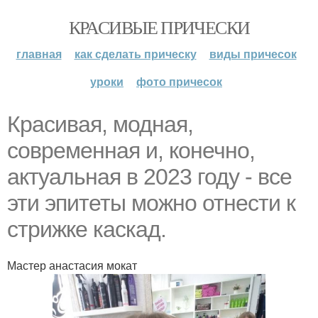
КРАСИВЫЕ ПРИЧЕСКИ
главная
как сделать прическу
виды причесок
уроки
фото причесок
Красивая, модная,
современная и, конечно,
актуальная в 2023 году - все
эти эпитеты можно отнести к
стрижке каскад.
Мастер анастасия мокат