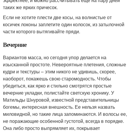
эффектнее, и можно рассчитывать еще на пару дней
таких же ярких причесок.
Если не хотите плести две косы, на волнистые от
косичек локоны заплетите один колосок, из затылочной
части которого вытягивайте пряди.
Вечерние
Вариантов масса, но сегодня упор делается на
изысканной простоте. Невероятные плетения, сложные
кудри и текстуры – этим никого не удивишь, скорее,
наоборот, покажешь свою старомодность. Чтобы
убедиться, как ярко и стильно смотрятся простые
вечерние укладки, полистайте светскую хронику. У
Матильды Шнуровой, известной представительницы
богемы, интересная внешность. Ее нельзя назвать
миловидной, но такие лица запоминаются. И волосы ее,
не поражающие особенной густотой, всегда в порядке.
Она либо просто выпрямляет их, покрывает