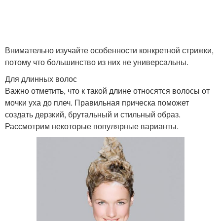
Стрижки на среднюю
Каре на средние
длину
волосы
Внимательно изучайте особенности конкретной стрижки,
потому что большинство из них не универсальны.
Слои на среднюю длину
Для длинных волос
Важно отметить, что к такой длине относятся волосы от
мочки уха до плеч. Правильная прическа поможет
создать дерзкий, брутальный и стильный образ.
Рассмотрим некоторые популярные варианты.