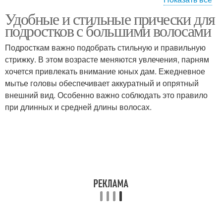
Удобные и стильные прически для
Гнездо на средних
Длины с пробором
подростков с большими волосами
волосах
Подросткам важно подобрать стильную и правильную
стрижку. В этом возрасте меняются увлечения, парням
Стрижки на средние
Стрижки на средние
хочется привлекать внимание юных дам. Ежедневное
волосы
прямые
мытье головы обеспечивает аккуратный и опрятный
внешний вид. Особенно важно соблюдать это правило
при длинных и средней длины волосах.
Прически для средних
Длины в домашних
волос
условиях
Разная длина
Короткая длина