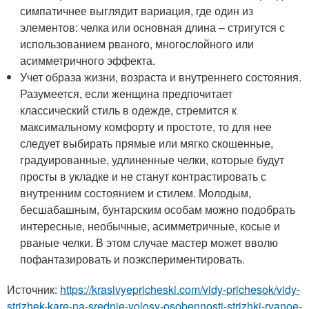
симпатичнее выглядит вариация, где один из
элементов: челка или основная длина – стригутся с
использованием рваного, многослойного или
асимметричного эффекта.
Учет образа жизни, возраста и внутреннего состояния.
Разумеется, если женщина предпочитает
классический стиль в одежде, стремится к
максимальному комфорту и простоте, то для нее
следует выбирать прямые или мягко скошенные,
градуированные, удлиненные челки, которые будут
просты в укладке и не станут контрастировать с
внутренним состоянием и стилем. Молодым,
бесшабашным, бунтарским особам можно подобрать
интересные, необычные, асимметричные, косые и
рваные челки. В этом случае мастер может вволю
пофантазировать и поэкспериментировать.
Источник:
https://krasivyepricheski.com/vidy-prichesok/vidy-
strizhek-kare-na-srednie-volosy-osobennosti-strizhki-rvanoe-