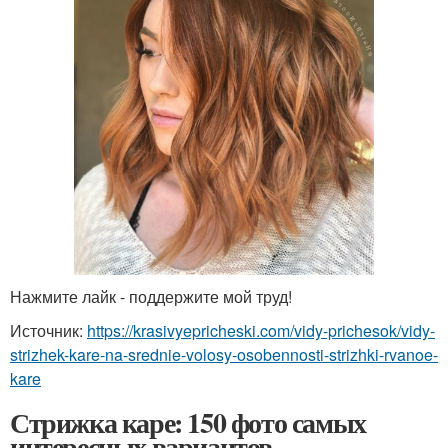
Нажмите лайк - поддержите мой труд!
Источник:
https://krasivyepricheski.com/vidy-prichesok/vidy-
strizhek-kare-na-srednie-volosy-osobennosti-strizhki-rvanoe-
kare
Стрижка каре: 150 фото самых
интересных вариантов