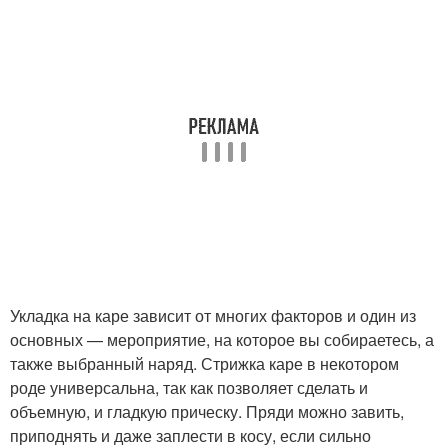
Прически на каре
Волосы с челкой
Прически с челкой
Удлиненное каре
Каре на средние
Каре до плеч
волосы
Укладка на каре зависит от многих факторов и один из
Каре на длинные
основных — мероприятие, на которое вы собираетесь, а
Волосы без челки
волосы
также выбранный наряд. Стрижка каре в некотором
роде универсальна, так как позволяет сделать и
объемную, и гладкую прическу. Пряди можно завить,
приподнять и даже заплести в косу, если сильно