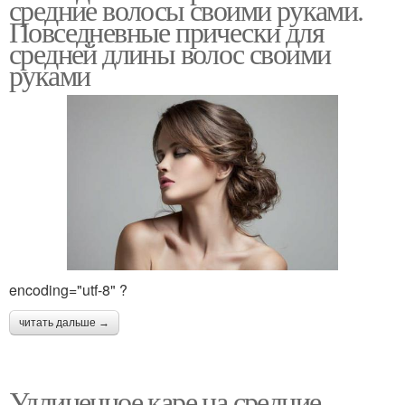
средние волосы своими руками.
Повседневные прически для
средней длины волос своими
руками
Прямое каре
Каре с косой
Каре с удлиненной
Каре с короткой челкой
челкой
Рваное каре
Каре с косым
encoding="utf-8" ?
читать дальше →
Асимметричное каре
Каре с удлинением
Удлиненное каре на средние