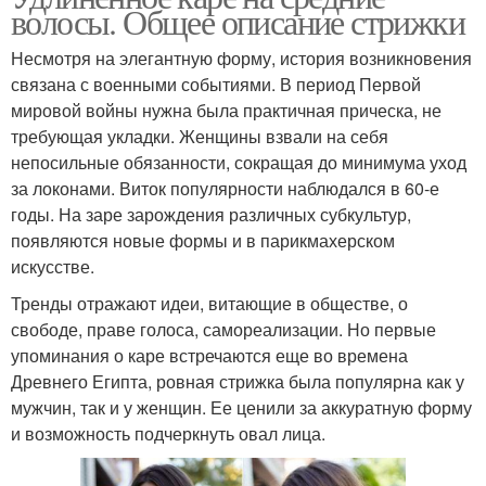
волосы. Общее описание стрижки
Несмотря на элегантную форму, история возникновения
Каре на волнистые
связана с военными событиями. В период Первой
Каре с прямой
волосы
мировой войны нужна была практичная прическа, не
требующая укладки. Женщины взвали на себя
непосильные обязанности, сокращая до минимума уход
за локонами. Виток популярности наблюдался в 60-е
Каре с рваной челкой
Каре с асимметрией
годы. На заре зарождения различных субкультур,
появляются новые формы и в парикмахерском
искусстве.
Тренды отражают идеи, витающие в обществе, о
Каре на тонкие волосы
Каре с градуировкой
свободе, праве голоса, самореализации. Но первые
упоминания о каре встречаются еще во времена
Древнего Египта, ровная стрижка была популярна как у
мужчин, так и у женщин. Ее ценили за аккуратную форму
и возможность подчеркнуть овал лица.
Каре на короткие и
Ультракороткое каре