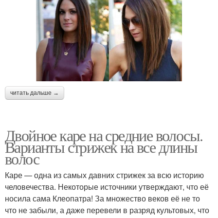
Каре для удлиненных
Каре с мелированием
волос
Многоступенчатое каре
Каре на удлинение
читать дальше →
Двойное каре на средние волосы.
Каре с укороченным
Косое каре
Варианты стрижек на все длины
затылком
волос
Каре — одна из самых давних стрижек за всю историю
человечества. Некоторые источники утверждают, что её
Вариант без челки
Боб с челкой
носила сама Клеопатра! За множество веков её не то
что не забыли, а даже перевели в разряд культовых, что