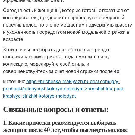
Сегодня есть и женщины, которые готовы отказаться от
колорирования, предпочитая природную серебряный
перелив волос, но это не мешает им подчеркнуть красоту
и ухоженность посредством новой модельной стрижки в
возрасте.
Хотите и вы подобрать для себя новые тренды
омолаживающих стрижек, тогда смотрите нашу
коллекцию, моделируйте свой стиль, и
совершенствуйтесь за счет новой стрижки после 40.
Источник:
https://pricheska-makiyazh.ru-best.com/igry-
pricheski/prichyoski-kotorye-molodyat-zhenshchinu-posl-
krasivye-strizhki-kotorye-molodyat
Связанные вопросы и ответы:
1. Какие прически рекомендуется выбирать
женщине после 40 лет, чтобы выглядеть моложе