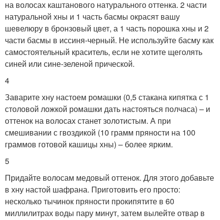
на волосах каштанового натурального оттенка. 2 части
натуральной хны и 1 часть басмы окрасят вашу
шевелюру в бронзовый цвет, а 1 часть порошка хны и 2
части басмы в иссиня-черный. Не используйте басму как
самостоятельный краситель, если не хотите щеголять
синей или сине-зеленой прической.
4
Заварите хну настоем ромашки (0,5 стакана кипятка с 1
столовой ложкой ромашки дать настояться полчаса) – и
оттенок на волосах станет золотистым. А при
смешивании с гвоздикой (10 грамм пряности на 100
граммов готовой кашицы хны) – более ярким.
5
Придайте волосам медовый оттенок. Для этого добавьте
в хну настой шафрана. Приготовить его просто:
несколько тычинок пряности прокипятите в 60
миллилитрах воды пару минут, затем вылейте отвар в