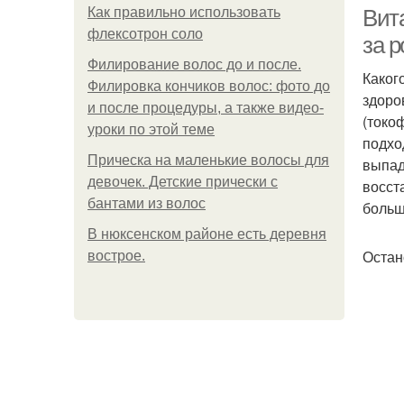
Как правильно использовать
Вит
флексотрон соло
за р
Филирование волос до и после.
Каког
Филировка кончиков волос: фото до
здоро
и после процедуры, а также видео-
(токо
уроки по этой теме
подхо
Прическа на маленькие волосы для
выпад
девочек. Детские прически с
восст
бантами из волос
больш
В нюксенском районе есть деревня
Остан
вострое.