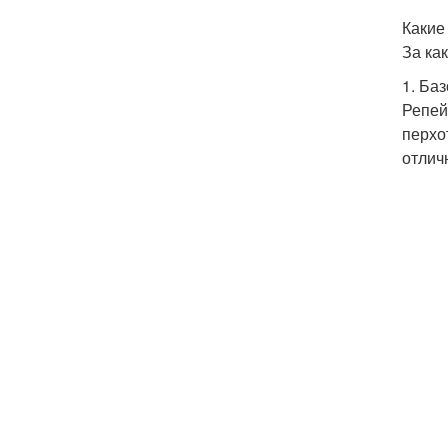
Какие
За ка
1. Ба
Репей
перхо
отлич