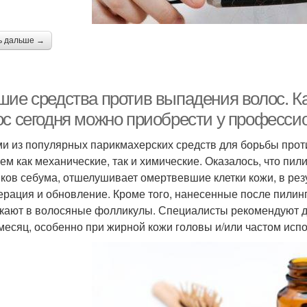
ь дальше →
шие средства против выпадения волос. К
ос сегодня можно приобрести у професси
и из популярных парикмахерских средств для борьбы прот
чем как механические, так и химические. Оказалось, что пил
ков себума, отшелушивает омертвевшие клетки кожи, в резу
ерация и обновление. Кроме того, нанесенные после пилин
кают в волосяные фолликулы. Специалисты рекомендуют де
 месяц, особенно при жирной кожи головы и/или частом исп