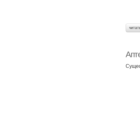
читат
Апт
Сущес