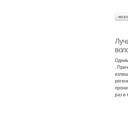
читат
Луч
вол
Одним
. При
излиш
реген
прони
раз в