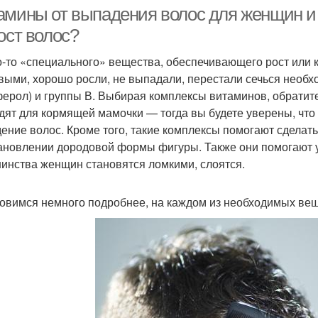
амины от выпадения волос для женщин и 
ост волос?
о-то «специального» вещества, обеспечивающего рост или 
выми, хорошо росли, не выпадали, перестали сечься необхо
ферол) и группы В. Выбирая комплексы витаминов, обратите
дят для кормящей мамочки — тогда вы будете уверены, что
ение волос. Кроме того, такие комплексы помогают сделать
ановлении дородовой формы фигуры. Также они помогают ук
инства женщин становятся ломкими, слоятся.
овимся немного подробнее, на каждом из необходимых веще