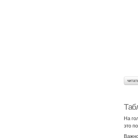
читат
Табл
На го
это п
Важно