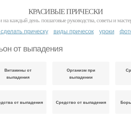
КРАСИВЫЕ ПРИЧЕСКИ
и на каждый день. пошаговые руководства, советы и масте
 сделать прическу
виды причесок
уроки
фот
ьон от выпадения
Витамины от
Организм при
Ср
выпадения
выпадении
едства от выпадения
Средство от выпадения
Борь
ецепт от выпадения
Селектив от выпадения