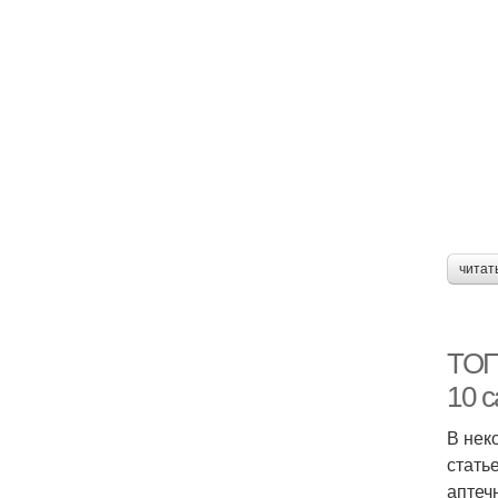
читат
ТОП-
10 
В нек
стать
аптеч