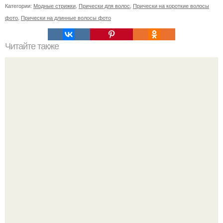
Категории:
Модные стрижки
,
Прически для волос
,
Прически на короткие волосы
фото
,
Прически на длинные волосы фото
Читайте также
Пост благодарности! Весеннее обновление "Гномиков".