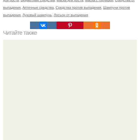
выпадения
,
Аптечные средства
,
Средства против выпадения
,
Шампуни против
выпадения
,
Луковый шампунь
,
Лосьон от выпадения
Читайте также
Лучшие шампуни для волос бюджетные. Лучшие
шампуни для тонких жирных волос