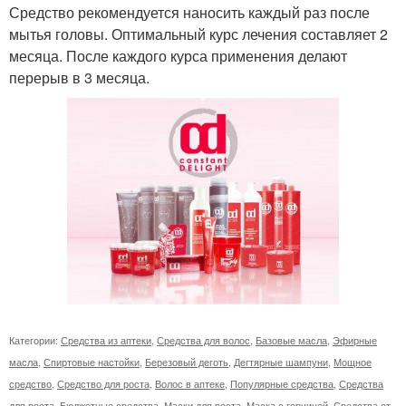
Средство рекомендуется наносить каждый раз после
мытья головы. Оптимальный курс лечения составляет 2
месяца. После каждого курса применения делают
перерыв в 3 месяца.
Категории:
Средства из аптеки
,
Средства для волос
,
Базовые масла
,
Эфирные
масла
,
Спиртовые настойки
,
Березовый деготь
,
Дегтярные шампуни
,
Мощное
средство
,
Средство для роста
,
Волос в аптеке
,
Популярные средства
,
Средства
для роста
,
Бюджетные средства
,
Маски для роста
,
Маска с горчицей
,
Средства от