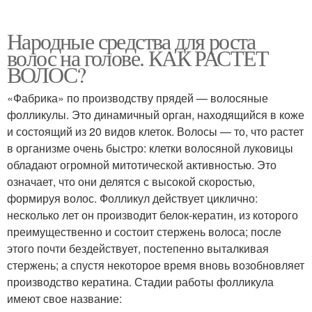
Народные средства для роста
волос на голове. КАК РАСТЕТ
Витамины для роста
Массаж для роста
ВОЛОС?
«Фабрика» по производству прядей — волосяные
фолликулы. Это динамичный орган, находящийся в коже
и состоящий из 20 видов клеток. Волосы — то, что растет
в организме очень быстро: клетки волосяной луковицы
обладают огромной митотической активностью. Это
означает, что они делятся с высокой скоростью,
формируя волос. Фолликул действует циклично:
несколько лет он производит белок-кератин, из которого
преимущественно и состоит стержень волоса; после
этого почти бездействует, постепенно выталкивая
стержень; а спустя некоторое время вновь возобновляет
производство кератина. Стадии работы фолликула
имеют свое название: