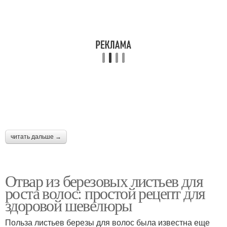
Реальные средства
роста
Средство для бешеного
Эффективные средства
роста
Средства для
Препараты для роста
стимуляции
читать дальше →
Средства от облысения
Средства для густоты
Отвар из березовых листьев для
роста волос: простой рецепт для
здоровой шевелюры
Средства для
Польза листьев березы для волос была известна еще
Ампульные средства