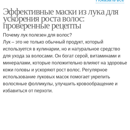
Эффективные маски из лука для
Народные средства
Рецепты для роста
ускорения роста волос:
проверенные рецепты
Почему лук полезен для волос?
Лук – это не только обычный продукт, который
Мощное средство
Средство для роста
используется в кулинарии, но и натуральное средство
для ухода за волосами. Он богат серой, витаминами и
минералами, которые положительно влияют на здоровье
кожи головы и ускоряют рост волос. Регулярное
Маски для быстрого
Маски для роста
использование луковых масок помогает укрепить
роста
волосяные фолликулы, улучшить кровообращение и
избавиться от перхоти.
Специальные средства
Гель для роста