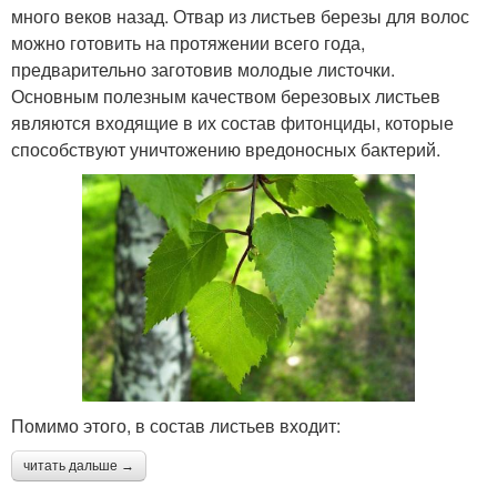
уплотнения
много веков назад. Отвар из листьев березы для волос
можно готовить на протяжении всего года,
предварительно заготовив молодые листочки.
Основным полезным качеством березовых листьев
Средство для
Шампуни для роста
являются входящие в их состав фитонциды, которые
поврежденных волос
способствуют уничтожению вредоносных бактерий.
Средства по уходу
Средства для усиления
Таблетки для быстрого
Таблетки для роста
роста
Помимо этого, в состав листьев входит:
читать дальше →
Секретные средства
Условия для роста