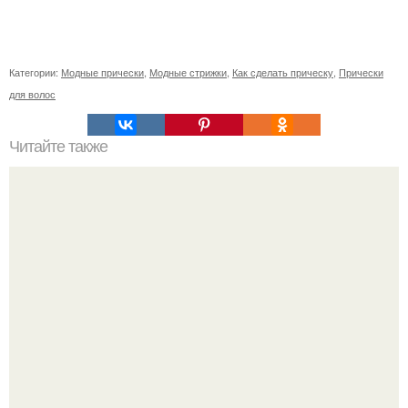
Категории:
Модные прически
,
Модные стрижки
,
Как сделать прическу
,
Прически
для волос
Читайте также
Как правильно мыть волосы. Как правильно мыть голову
шампунем и пользоваться бальзамом – этапы и
последовательность