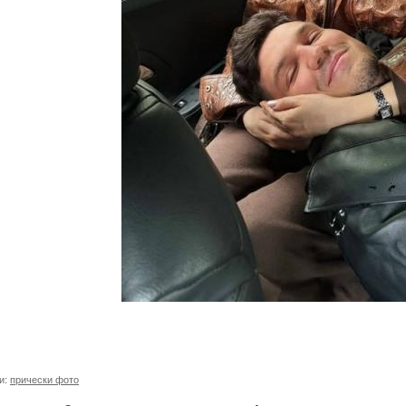
и:
прически фото