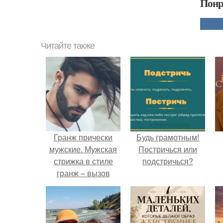
Понр
Читайте также
Гранж прически
Будь грамотным!
мужские. Мужская
Постричься или
стрижка в стиле
подстричься?
гранж – вызов
стандарту