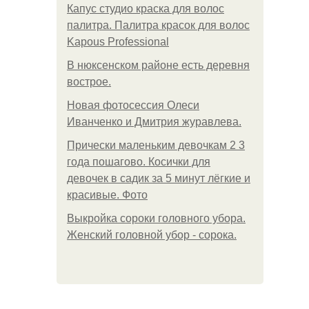
Капус студио краска для волос
палитра. Палитра красок для волос
Kapous Professional
В нюксенском районе есть деревня
вострое.
Новая фотосессия Олеси
Иванченко и Дмитрия журавлева.
Прически маленьким девочкам 2 3
года пошагово. Косички для
девочек в садик за 5 минут лёгкие и
красивые. Фото
Выкройка сороки головного убора.
Женский головной убор - сорока.