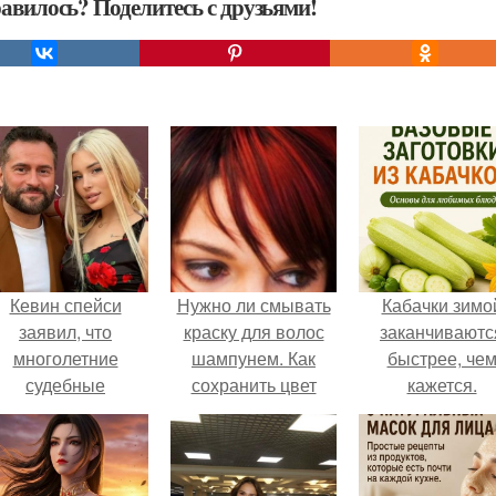
авилось? Поделитесь с друзьями!
Кевин спейси
Нужно ли смывать
Кабачки зимо
заявил, что
краску для волос
заканчиваютс
многолетние
шампунем. Как
быстрее, че
судебные
сохранить цвет
кажется.
разбирательства
окрашенных волос
практически
надолго – советы
уничтожили его
состояние.