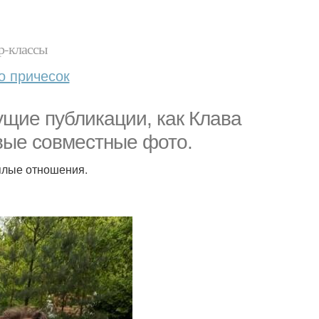
р-классы
о причесок
ущие публикации, как Клава
вые совместные фото.
еплые отношения.