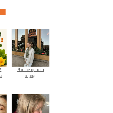
й
Это не просто
я
город.
м