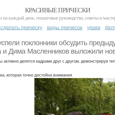
КРАСИВЫЕ ПРИЧЕСКИ
и на каждый день. пошаговые руководства, советы и масте
 сделать прическу
виды причесок
уроки
фот
успели поклонники обсудить предыд
а и Дима Масленников выложили но
ы активно делятся кадрами друг с другом, демонстрируя т
ка, которая точно достойна внимания