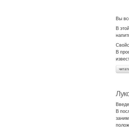
Вы вс
В это
напит
Свойс
В про
извес
читат
Лук
Введ
В пос
заним
полож