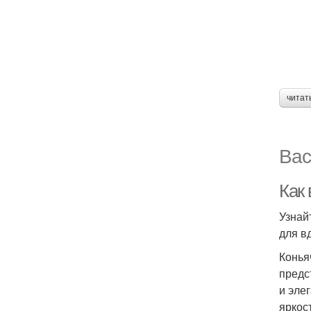
читат
Вас
Как
Узнай
для в
Конья
предс
и эле
яркос