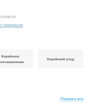
р-классы
о причесок
Корейское
Корейский уход
осстановление
Показать все