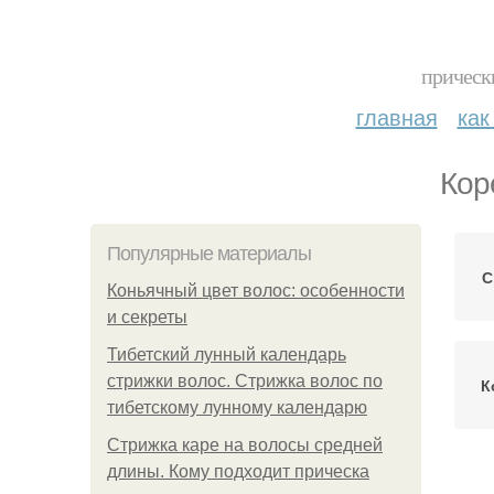
прическ
главная
как
Кор
Популярные материалы
С
Коньячный цвет волос: особенности
и секреты
Тибетский лунный календарь
стрижки волос. Стрижка волос по
К
тибетскому лунному календарю
Стрижка каре на волосы средней
длины. Кому подходит прическа