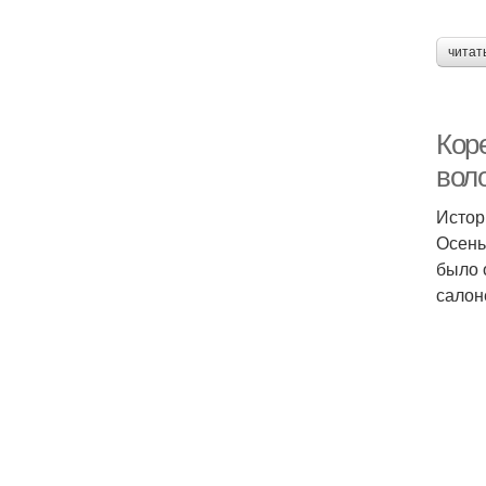
читат
Кор
вол
Истор
Осень
было 
салоне