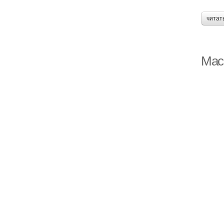
читат
Маск