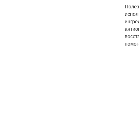
Полез
испол
ингре
антио
восст
помог