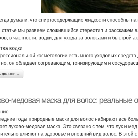
егда думали, что спиртосодержащие жидкости способны нан
й статье мы развеем сложившийся стереотип и расскажем в
ков, в частности, водки, для ухода за волосами и быстрой ак
тва водки
фессиональной косметологии есть много уходовых средств д
тно, он обладает согревающим, тонизирующим и сосудора
ь дальше →
ово-медовая маска для волос: реальные 
ение
ледние годы природные маски для волос набирают все бол
ает луково-медовая маска. Это связано с тем, что лук и м
ительно влияют на здоровье и внешний вид волос. В этой с