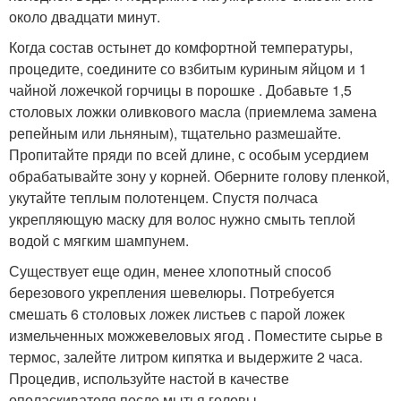
около двадцати минут.
Когда состав остынет до комфортной температуры,
процедите, соедините со взбитым куриным яйцом и 1
чайной ложечкой горчицы в порошке . Добавьте 1,5
столовых ложки оливкового масла (приемлема замена
репейным или льняным), тщательно размешайте.
Пропитайте пряди по всей длине, с особым усердием
обрабатывайте зону у корней. Оберните голову пленкой,
укутайте теплым полотенцем. Спустя полчаса
укрепляющую маску для волос нужно смыть теплой
водой с мягким шампунем.
Существует еще один, менее хлопотный способ
березового укрепления шевелюры. Потребуется
смешать 6 столовых ложек листьев с парой ложек
измельченных можжевеловых ягод . Поместите сырье в
термос, залейте литром кипятка и выдержите 2 часа.
Процедив, используйте настой в качестве
ополаскивателя после мытья головы.