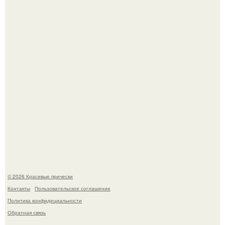
Это снова случилось ….
Борющийся с раком поджелудочной железы Евгений
Алдонин вернулся в Москву после почти года лечения в
Германии.
© 2026 Красивые прически
Контакты
Пользовательское соглашение
Политика конфидециальности
Обратная связь