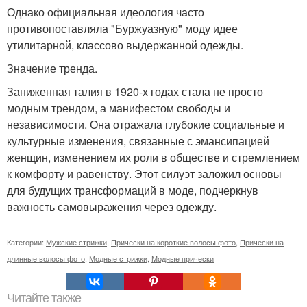
Однако официальная идеология часто
противопоставляла "Буржуазную" моду идее
утилитарной, классово выдержанной одежды.
Значение тренда.
Заниженная талия в 1920-х годах стала не просто
модным трендом, а манифестом свободы и
независимости. Она отражала глубокие социальные и
культурные изменения, связанные с эмансипацией
женщин, изменением их роли в обществе и стремлением
к комфорту и равенству. Этот силуэт заложил основы
для будущих трансформаций в моде, подчеркнув
важность самовыражения через одежду.
Категории:
Мужские стрижки
,
Прически на короткие волосы фото
,
Прически на
длинные волосы фото
,
Модные стрижки
,
Модные прически
Читайте также