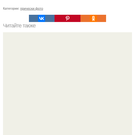
Категории:
прически фото
Читайте также
Гранж прически мужские. Мужская стрижка в стиле
гранж – вызов стандарту