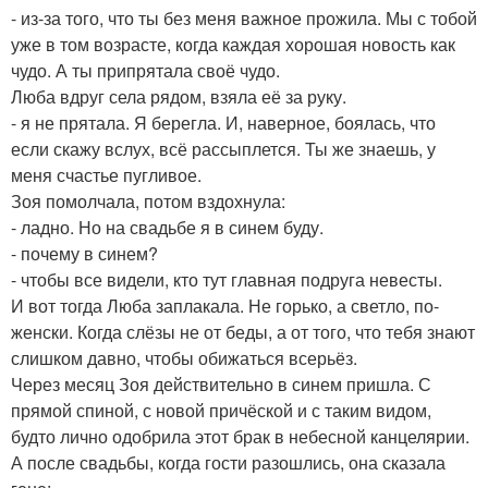
- из-за того, что ты без меня важное прожила. Мы с тобой
уже в том возрасте, когда каждая хорошая новость как
чудо. А ты припрятала своё чудо.
Люба вдруг села рядом, взяла её за руку.
- я не прятала. Я берегла. И, наверное, боялась, что
если скажу вслух, всё рассыплется. Ты же знаешь, у
меня счастье пугливое.
Зоя помолчала, потом вздохнула:
- ладно. Но на свадьбе я в синем буду.
- почему в синем?
- чтобы все видели, кто тут главная подруга невесты.
И вот тогда Люба заплакала. Не горько, а светло, по-
женски. Когда слёзы не от беды, а от того, что тебя знают
слишком давно, чтобы обижаться всерьёз.
Через месяц Зоя действительно в синем пришла. С
прямой спиной, с новой причёской и с таким видом,
будто лично одобрила этот брак в небесной канцелярии.
А после свадьбы, когда гости разошлись, она сказала