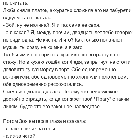
не считать.
Люба сняла платок, аккуратно сложила его на табурет и
вдруг устало сказала:
- Зой, ну не начинай. Я и так сама не своя.
- а я какая? Я, между прочим, двадцать лет тебе говорю:
не сиди одна. Не кисни. И что? Как только появился
мужик, ты сразу не ко мне, а в загс.
Тут бы им и поссориться красиво, по возрасту и по
стажу. Но в кухню вошёл кот Федя, запрыгнул на стол и
деловито сунул морду в торт. Обе одновременно
вскрикнули, обе одновременно хлопнули полотенцем,
обе одновременно расхохотались.
Смеялись долго, до слёз. Потому что невозможно
достойно страдать, когда кот жрёт твой "Прагу" с таким
лицом, будто это его законное наследство.
Потом Зоя вытерла глаза и сказала:
- я злюсь не из-за гены.
- а из-за чего?