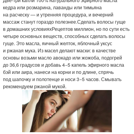
Две-три капли 100% натурального эфирного масла
кедра или розмарина, лаванды или тимьяна
на расческу — и утренняя процедура, и вечерний
массаж станут гораздо полезнее.Сделать волосы гуще
в домашних условияхРецептов миллион, но по сути есть
четыре основных веществ, способных сделать волосы
гуще. Это масла, яичный желток, яблочный уксус
и ржаная мука. Из масел делают маски: в качестве
основы возьми масло авокадо или жожоба, подогрей
до 36,6 градусов и добавь 4−5 капель эфирного масла
бэй или аира, нанеси на корни и по длине, спрячь
под шапочку и полотенце и носи 3−5 часов. Смывать
рекомендуем ржаной мукой.