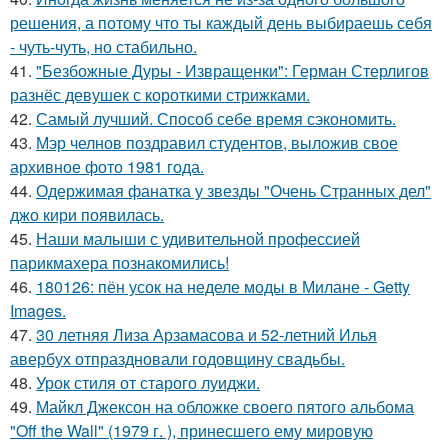
решения, а потому что ты каждый день выбираешь себя
- чуть-чуть, но стабильно.
41.
"Безбожные Дуры - Извращенки": Герман Стерлигов
разнёс девушек с короткими стрижками.
42.
Самый лучший. Способ себе время сэкономить.
43.
Мэр челнов поздравил студентов, выложив свое
архивное фото 1981 года.
44.
Одержимая фанатка у звезды "Очень Странных дел"
джо кири появилась.
45.
Наши малыши с удивительной профессией
парикмахера познакомились!
46.
180126: пён усок на неделе моды в Милане - Getty
Images.
47.
30 летняя Лиза Арзамасова и 52-летний Илья
авербух отпраздновали годовщину свадьбы.
48.
Урок стиля от старого луиджи.
49.
Майкл Джексон на обложке своего пятого альбома
"Off the Wall" (1979 г. ), принесшего ему мировую