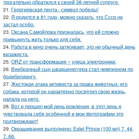
трогательно обратился к своей 38-летней супруге.
21.
Георгиевская лента - символ победы!
22.
Я родился в 81 году, можно сказать, что Ссср не
застал особо.
23.
Оксана Самойлова призналась, что ей сложно
привыкнуть жить только для себя.
24.
Работа в кино очень затягивает, это не обычный день
визажиста.
25.
ORZ от трансформация ~ улица электроники.
26.
Внебрачный сын шварценеггера стал чемпионом по
бодибилдингу.
27.
Жестокая атака активиста за права животных: его
собака, которой он характерно посвятил свою жизнь,
напала на него.
28.
Вот и прошел мой день рождения, в этот день я
чувствовала себя особенной и мои фотографии это
подтверждают!
29.
Окрашивание выполнено: Estel Prince (100 мл) 7. 44,
7. 66.