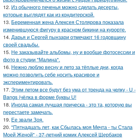
12.
Из обычного печенья можно сделать десерты,
которые выглядят как из кондитерской.
13.
Беременная жена Алексея Столярова показала
изменившуюся фигуру в красном бикини на курорте.
14.
Дарья и Сергей пынзари отмечают 16 годовщину
своей свадьбы.
15.
Не заказывайте альбомы, ну и вообще фотосессии и
фото в студии "Малина".
16.
Нежно люблю весну и лето за тёплые дни, когда
можно позволить себе носить красивое и
экспериментировать.
17.
Этим летом все будут без ума от тренда на челку - U -
Bangs (чёлка в форме буквы U!
18.
Иногда самая лучшая прическа - это та, которую вы
перестаете замечать.
19.
Ее звали Зоя.
20.
"Пятнадцать лет, как Сбылась моя Мечта - ты Стала
Моей Женой" - 37-летний комик Алексей Щербаков