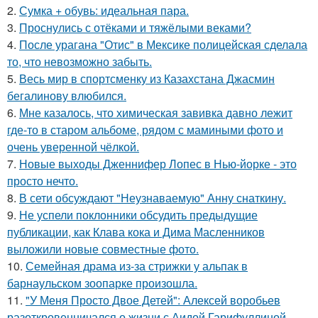
2.
Сумка + обувь: идеальная пара.
3.
Проснулись с отёками и тяжёлыми веками?
4.
После урагана "Отис" в Мексике полицейская сделала
то, что невозможно забыть.
5.
Весь мир в спортсменку из Казахстана Джасмин
бегалинову влюбился.
6.
Мне казалось, что химическая завивка давно лежит
где-то в старом альбоме, рядом с мамиными фото и
очень уверенной чёлкой.
7.
Новые выходы Дженнифер Лопес в Нью-йорке - это
просто нечто.
8.
В сети обсуждают "Неузнаваемую" Анну снаткину.
9.
Не успели поклонники обсудить предыдущие
публикации, как Клава кока и Дима Масленников
выложили новые совместные фото.
10.
Семейная драма из-за стрижки у альпак в
барнаульском зоопарке произошла.
11.
"У Меня Просто Двое Детей": Алексей воробьев
разоткровенничался о жизни с Аидой Гарифуллиной.