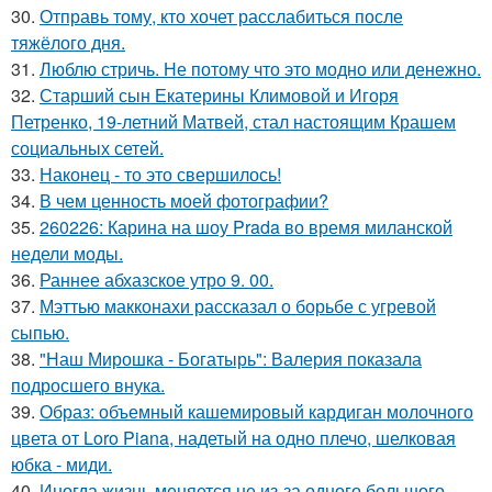
30.
Отправь тому, кто хочет расслабиться после
тяжёлого дня.
31.
Люблю стричь. Не потому что это модно или денежно.
32.
Старший сын Екатерины Климовой и Игоря
Петренко, 19-летний Матвей, стал настоящим Крашем
социальных сетей.
33.
Наконец - то это свершилось!
34.
В чем ценность моей фотографии?
35.
260226: Карина на шоу Prada во время миланской
недели моды.
36.
Раннее абхазское утро 9. 00.
37.
Мэттью макконахи рассказал о борьбе с угревой
сыпью.
38.
"Наш Мирошка - Богатырь": Валерия показала
подросшего внука.
39.
Образ: объемный кашемировый кардиган молочного
цвета от Loro Piana, надетый на одно плечо, шелковая
юбка - миди.
40.
Иногда жизнь меняется не из-за одного большого