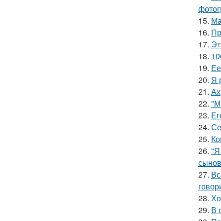
фотог
15.
Ма
16.
Пр
17.
Эт
18.
10
19.
Ее
20.
Я 
21.
Ах
22.
"М
23.
Ег
24.
Се
25.
Ко
26.
"Я
сынов
27.
Вс
говори
28.
Хо
29.
В 