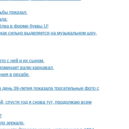
ьбы показал.
ала:
чёлка в форме буквы U!
о, как сильно выделяется на музыкальном шоу.
то с ней и их сыном.
апоминает валю карнавал.
ния в рехабе.
день 39-летия показала трогательные фото с
й, спустя год я снова тут, продолжаю всем
?
ло зеркало.