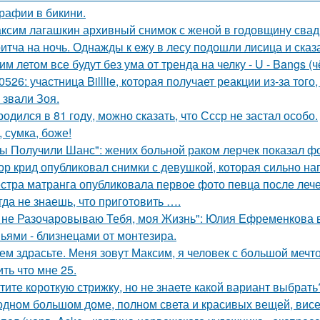
рафии в бикини.
ксим лагашкин архивный снимок с женой в годовщину свад
итча на ночь. Однажды к ежу в лесу подошли лисица и сказ
им летом все будут без ума от тренда на челку - U - Bangs (
0526: участница Billlie, которая получает реакции из-за тог
 звали Зоя.
родился в 81 году, можно сказать, что Ссср не застал особо.
, сумка, боже!
ы Получили Шанс": жених больной раком лерчек показал фо
ор крид опубликовал снимки с девушкой, которая сильно н
стра матранга опубликовала первое фото певца после лече
гда не знаешь, что приготовить ….
 не Разочаровываю Тебя, моя Жизнь": Юлия Ефременкова в 
ьями - близнецами от монтезира.
ем здрасьте. Меня зовут Максим, я человек с большой мечто
ть что мне 25.
тите короткую стрижку, но не знаете какой вариант выбрать
одном большом доме, полном света и красивых вещей, висе