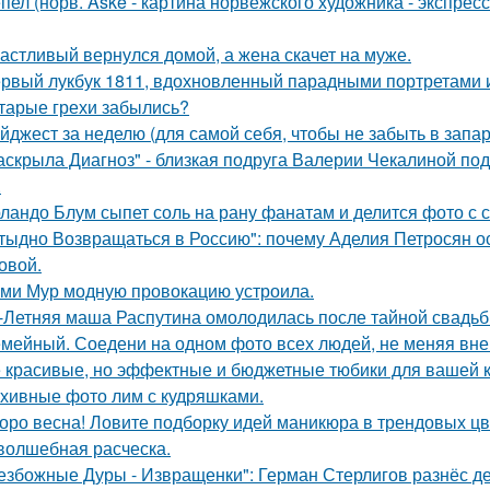
пел (норв. Aske - картина норвежского художника - экспре
астливый вернулся домой, а жена скачет на муже.
рвый лукбук 1811, вдохновленный парадными портретами и
тарые грехи забылись?
йджест за неделю (для самой себя, чтобы не забыть в запар
аскрыла Диагноз" - близкая подруга Валерии Чекалиной по
.
ландо Блум сыпет соль на рану фанатам и делится фото с с
тыдно Возвращаться в Россию": почему Аделия Петросян ос
овой.
ми Мур модную провокацию устроила.
-Летняя маша Распутина омолодилась после тайной свадьб
мейный. Соедени на одном фото всех людей, не меняя внеш
 красивые, но эффектные и бюджетные тюбики для вашей 
хивные фото лим с кудряшками.
оро весна! Ловите подборку идей маникюра в трендовых цв
волшебная расческа.
езбожные Дуры - Извращенки": Герман Стерлигов разнёс де