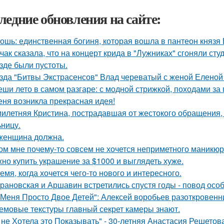
ледние обновления на сайте:
ошь: единственная богиня, которая вошла в пантеон князя
чак сказала, что на концерт крида в "Лужниках" сгоняли сту
езде были пустоты.
зда "Битвы Экстрасенсов" Влад череватый с женой Еленой 
еши лето в самом разгаре: с модной стрижкой, походами за
еня возникла прекрасная идея!
илетняя Кристина, пострадавшая от жестокого обращения, н
ьницу.
женщина должна.
ом мне почему-то совсем не хочется неприметного маникюр
но купить украшение за $1000 и выглядеть хуже.
емя, когда хочется чего-то нового и интересного.
рановская и Аршавин встретились спустя годы - повод осо
 Меня Просто Двое Детей": Алексей воробьев разоткровенн
емовые текстуры главный секрет камеры знают.
 не Хотела это Показывать" - 30-летняя Анастасия Решето