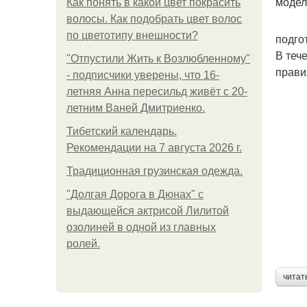
модел
Как понять в какой цвет покрасить
волосы. Как подобрать цвет волос
по цветотипу внешности?
подго
В теч
"Отпустили Жить к Возлюбленному"
прави
- подписчики уверены, что 16-
летняя Анна пересильд живёт с 20-
летним Ваней Дмитриенко.
Тибетский календарь.
Рекомендации на 7 августа 2026 г.
Традиционная грузинская одежда.
"Долгая Дорога в Дюнах" с
выдающейся актрисой Лилитой
озолиней в одной из главных
ролей.
читат