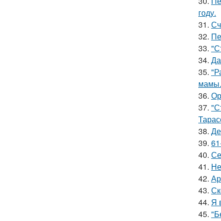
30.
Пе
году.
31.
Сч
32.
Пе
33.
"С
34.
Да
35.
"Р
мамы
36.
Ор
37.
"С
Тарас
38.
Де
39.
61
40.
Се
41.
Не
42.
Ар
43.
Ск
44.
Я 
45.
"Б