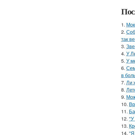
Пос
1.
Мок
2.
Соб
так в
3.
Зве
4.
У Л
5.
У м
6.
Сем
в бол
7.
Ли 
8.
Лет
9.
Мож
10.
Вр
11.
Ба
12.
"У
13.
Кр
14.
"Я