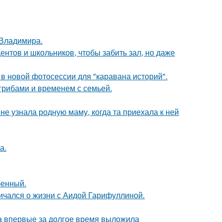
 Владимира.
дентов и школьников, чтобы забить зал, но даже
в новой фотосессии для "каравана историй".
 грибами и временем с семьей.
е узнала родную маму, когда та приехала к ней
а.
бенный.
ичался о жизни с Аидой Гарифуллиной.
ва впервые за долгое время выложила