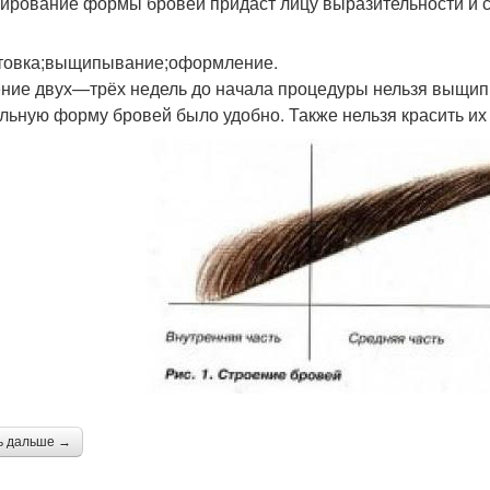
ирование формы бровей придаст лицу выразительности и с
товка;выщипывание;оформление.
ение двух—трёх недель до начала процедуры нельзя выщип
льную форму бровей было удобно. Также нельзя красить их
ь дальше →