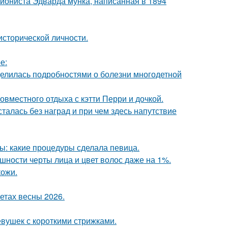
ссиониста Эдварда мунка, написанная в 1894
сторической личности.
е:
делилась подробностями о болезни многодетной
овместного отдыха с кэтти Перри и дочкой.
талась без наград и при чем здесь напутствие
ы: какие процедуры сделала певица.
ности черты лица и цвет волос даже на 1%.
кожи.
етах весны 2026.
вушек с короткими стрижками.