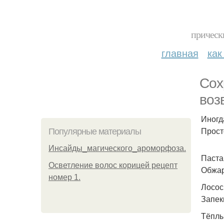
прическ
главная
как
Сох
воз
Иногд
Прост
Популярные материалы
Инсайды_магического_ароморфоза.
Паста
Осветление волос корицей рецепт
Обжар
номер 1.
Лосос
Запек
Тёплы