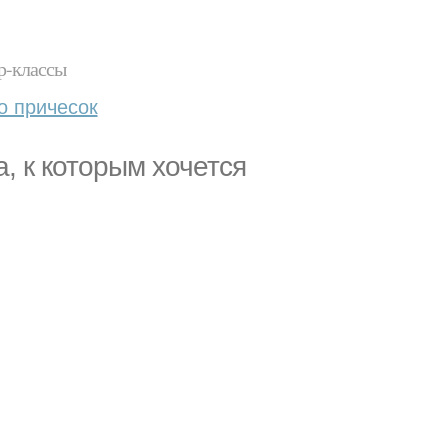
р-классы
о причесок
, к которым хочется