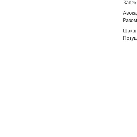
Запек
Авока
Разом
Шакшу
Потуш