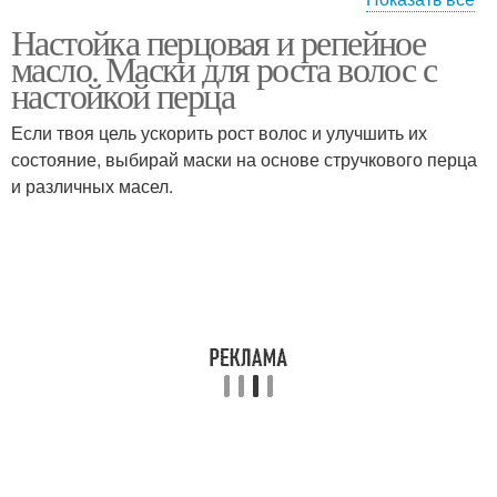
Настойка перцовая и репейное
Маска с перцовой
Настойка для волос
масло. Маски для роста волос с
настойки
настойкой перца
Если твоя цель ускорить рост волос и улучшить их
состояние, выбирай маски на основе стручкового перца
Настойки для волос
Настойки на масле
и различных масел.
Волос в домашних
Настойка от выпадения
условиях
Волос с перцовой
Маски для волос
настойкой