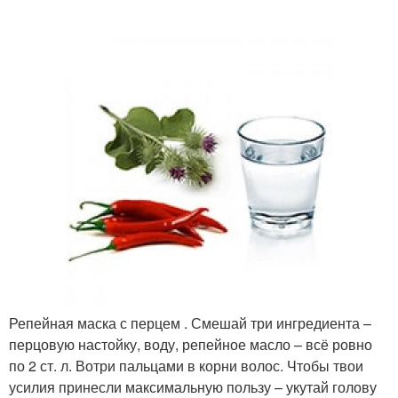
Маски на перцовой
Настойка при
настойке
отращивании
Маска на настойке
Масло с настойкой
Настойка с оливковым
Маска с перцовой
маслом
настойкой
Репейная маска с перцем . Смешай три ингредиента –
перцовую настойку, воду, репейное масло – всё ровно
по 2 ст. л. Вотри пальцами в корни волос. Чтобы твои
усилия принесли максимальную пользу – укутай голову