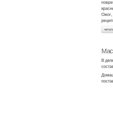
повре
красн
Ожог,
рецеп
читат
Мас
В дел
соста
Домаш
поста