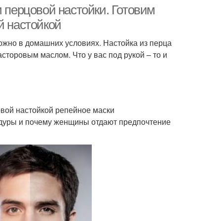
и перцовой настойки. Готовим
й настойкой
ожно в домашних условиях. Настойка из перца
тойка из аптеки
Настойки из горького
торовым маслом. Что у вас под рукой – то и
ска с перцовой
Настойки для волос
настойки
овой настойкой репейное маски
едуры и почему женщины отдают предпочтение
ерцовые маски
Волос из настойки
пивная настойка
Пюре в перцовой маске