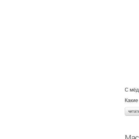
С мёд
Какие
читат
Мас