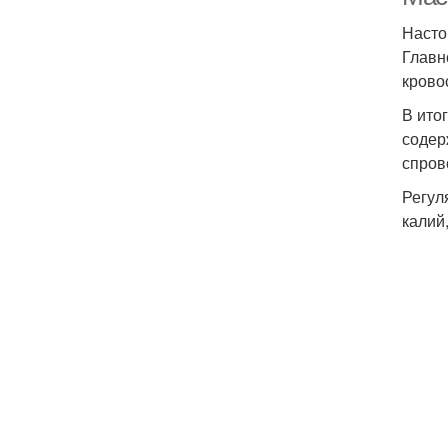
Насто
Главн
крово
В ито
содер
спров
Регул
калий