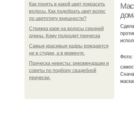
Как понять в какой цвет покрасить
Мас
волосы. Как подобрать цвет волос
дом
по цветотипу внешности?
Сдела
Стрижка каре на волосы средней
Нас
проти
длины. Кому подходит прическа
испол
Самые красивые кадры рождаются
не в студии, а в моменте.
Фото:
Д
Прическа невесты: рекомендации и
самос
советы по подбору свадебной
Снача
прически.
маска