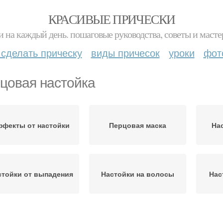
КРАСИВЫЕ ПРИЧЕСКИ
и на каждый день. пошаговые руководства, советы и масте
 сделать прическу
виды причесок
уроки
фот
цовая настойка
фекты от настойки
Перцовая маска
На
стойки от выпадения
Настойки на волосы
Нас
Маска с перцовой
Настойка для роста
Ма