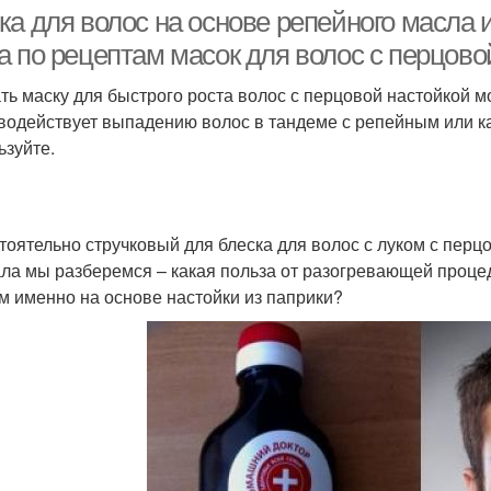
настойкой
ка для волос на основе репейного масла 
а по рецептам масок для волос с перцово
ть маску для быстрого роста волос с перцовой настойкой м
тойки для ускорения
Настойка на перце
Нас
водействует выпадению волос в тандеме с репейным или кас
ьзуйте.
Ма
омашняя настойка
Маска из настойки
тоятельно стручковый для блеска для волос с луком с перц
ла мы разберемся – какая польза от разогревающей проц
м именно на основе настойки из паприки?
Маски из настойки
Маски с настойкой
П
Настойка с маслом
Настойка с бальзамом
Кра