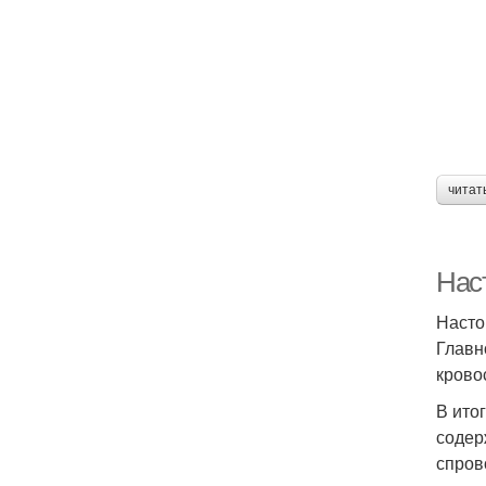
читат
Нас
Насто
Главн
крово
В ито
содер
спров