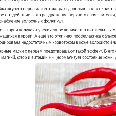
йка жгучего перца или его экстракт довольно часто входят 
ое его действие – это раздражение верхнего слоя эпителия
снабжение волосяных фолликул.
ге – корни получают увеличенное количество питательных м
жащихся в крови. А ещё это отличная профилактика облысен
оцирована недостаточным кровотоком в коже волосистой ч
ярные маски с перцем предотвращают такой эффект. В его с
, магний, фтор и витамин PP (нормализует состояние кожи, 