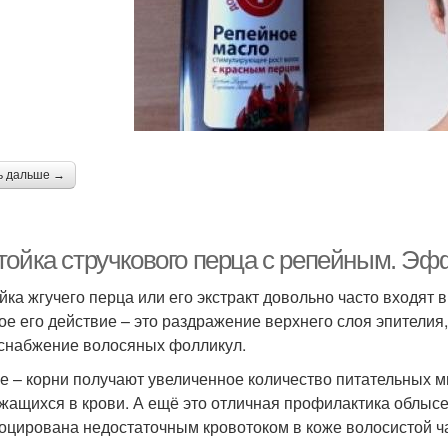
Масла в перцовой
Перечная настойка
Стру
маске
Волос с настойкой
Настойки на масле
ь дальше →
тойка стручкового перца с репейным. Эф
йка жгучего перца или его экстракт довольно часто входят 
ое его действие – это раздражение верхнего слоя эпителия
снабжение волосяных фолликул.
ге – корни получают увеличенное количество питательных м
жащихся в крови. А ещё это отличная профилактика облысен
оцирована недостаточным кровотоком в коже волосистой ч