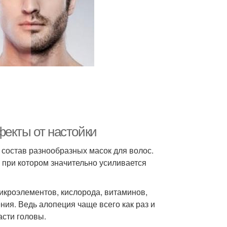
чковая настойка
Масло с настойкой
фекты от настойки
в состав разнообразных масок для волос.
, при котором значительно усиливается
икроэлементов, кислорода, витаминов,
ия. Ведь алопеция чаще всего как раз и
асти головы.