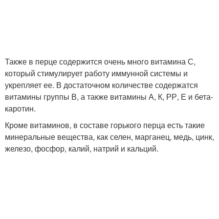
Настойки для
Маски для волос
ускорения
Также в перце содержится очень много витамина С,
Настойка на перце
Настойка из аптеки
который стимулирует работу иммунной системы и
укрепляет ее. В достаточном количестве содержатся
витамины группы В, а также витамины А, К, РР, Е и бета-
каротин.
Настойки из горького
Домашняя настойка
Кроме витаминов, в составе горького перца есть такие
минеральные вещества, как селен, марганец, медь, цинк,
железо, фосфор, калий, натрий и кальций.
Волос на основе
Маски с настойкой