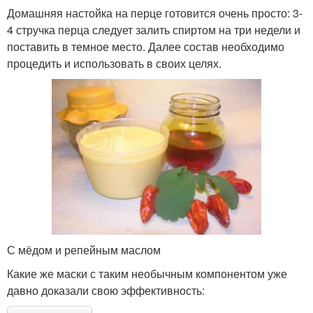
Домашняя настойка на перце готовится очень просто: 3-
4 стручка перца следует залить спиртом на три недели и
поставить в темное место. Далее состав необходимо
процедить и использовать в своих целях.
Перечная настойка
Стручковая настойка
Масло с настойкой
Волос с настойкой
Волос с перцовой
Настойки на масле
настойкой
С мёдом и репейным маслом
Какие же маски с таким необычным компонентом уже
давно доказали свою эффективность:
Настойка от облысения