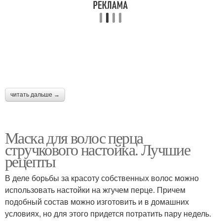
Перец на волосы
Настойка из горького
Волос из настойки
Настойки из перца
читать дальше →
Маска с перцовой
Настойка с маслом
настойки
Маска для волос перца
стручкового настойка. Лучшие
рецепты
Настойки для волос
Волос с перцем
В деле борьбы за красоту собственных волос можно
использовать настойки на жгучем перце. Причем
подобный состав можно изготовить и в домашних
условиях, но для этого придется потратить пару недель.
Настойка с бальзамом
Чили для волос