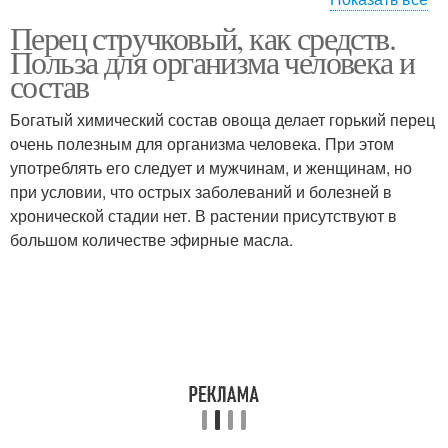
Перец стручковый, как средств.
Настойки от выпадения
Настойки на волосы
Польза для организма человека и
состав
Богатый химический состав овоща делает горький перец
Волос из перцовой
очень полезным для организма человека. При этом
Уход за волосами
настойки
употреблять его следует и мужчинам, и женщинам, но
при условии, что острых заболеваний и болезней в
хронической стадии нет. В растении присутствуют в
большом количестве эфирные масла.
Маска с перцовой
Эффекты от настойки
настойкой
Настойка для роста
Маска из настойки