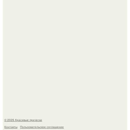
- Дорогая, ты где хочешь погулять в воскресенье?
Ее величество, кстати, тоже одна из моих любимых
женских персонажей.
© 2026 Красивые прически
Контакты
Пользовательское соглашение