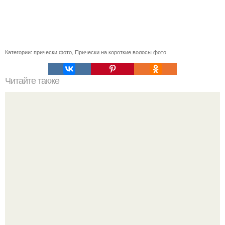
Категории:
прически фото
,
Прически на короткие волосы фото
Читайте также
Как правильно мыть волосы. Как правильно мыть голову
шампунем и пользоваться бальзамом – этапы и
последовательность