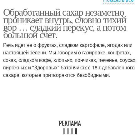
Обработанный сахар незаметно
Прически на длинные
Прически для волос
проникает внутрь, словно тихий
волосы фото
вор … сладкий перекус, а потом
большой счет.
Прически на короткие
Речь идет не о фруктах, сладком картофеле, ягодах или
Прически на свадьбу
волосы фото
настоящей зелени. Мы говорим о газировке, конфетах,
соках, сладком кофе, хлопьях, пончиках, печенье, соусах,
пирожных и "Здоровых" батончиках с 18 г добавленного
сахара, которые притворяются безобидными.
Прически своими
Прически для девочек
руками
Модные прически
Легкие прически