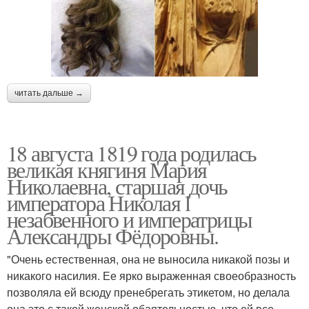
читать дальше →
18 августа 1819 года родилась
великая княгиня Мария
Николаевна, старшая дочь
императора Николая l
незабвенного и императрицы
Александры Фёдоровны.
"Очень естественная, она не выносила никакой позы и
никакого насилия. Ее ярко выраженная своеобразность
позволяла ей всюду пренебрегать этикетом, но делала
она это с такой женской обаятельностью, что ей все