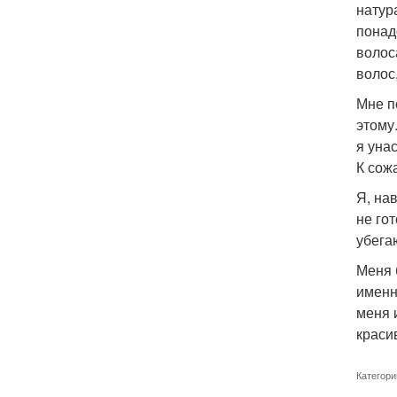
натур
понад
волос
волос,
Мне п
этому
я уна
К сож
Я, на
не го
убега
Меня 
именн
меня 
краси
Категори