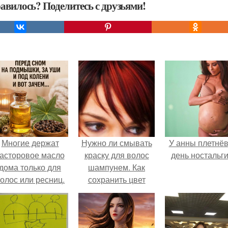
авилось? Поделитесь с друзьями!
Многие держат
Нужно ли смывать
У анны плетнё
асторовое масло
краску для волос
день ностальги
дома только для
шампунем. Как
олос или ресниц.
сохранить цвет
окрашенных волос
надолго – советы