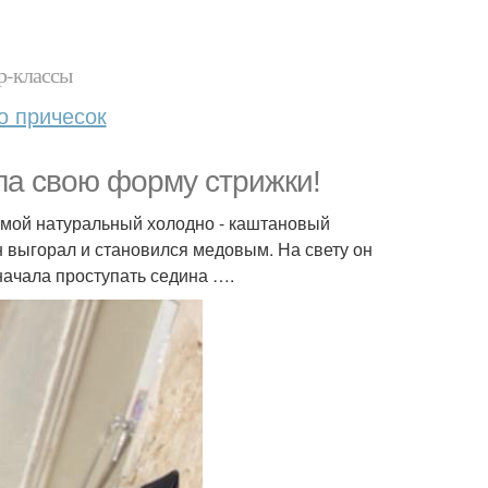
р-классы
о причесок
шла свою форму стрижки!
 мой натуральный холодно - каштановый
н выгорал и становился медовым. На свету он
начала проступать седина ….