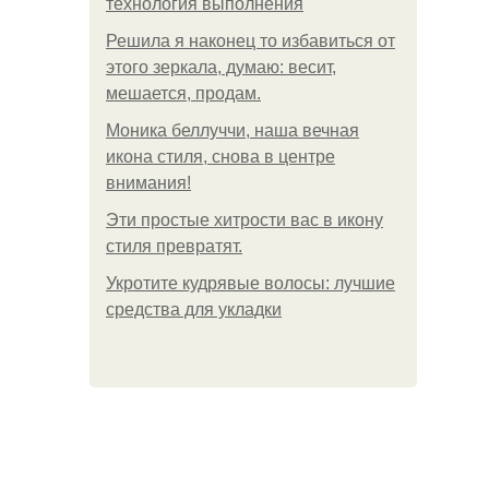
технология выполнения
Решила я наконец то избавиться от
этого зеркала, думаю: весит,
мешается, продам.
Моника беллуччи, наша вечная
икона стиля, снова в центре
внимания!
Эти простые хитрости вас в икону
стиля превратят.
Укротите кудрявые волосы: лучшие
средства для укладки