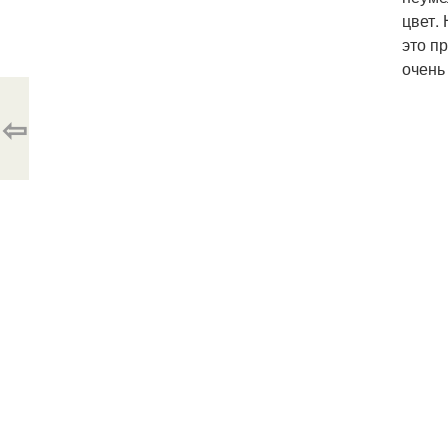
цвет.
это п
очень
⇦