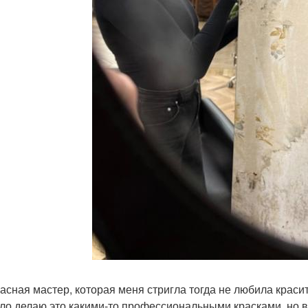
асная мастер, которая меня стригла тогда не любила краси
ло делаю это какими-то профессиональными красками, но в