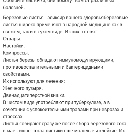
Соберите листочки, они помогут вам от различных
болезней.
Березовые листья - эликсир вашего здоровьяберезовые
листья широко применяют в народной медицине как в
свежем, так и в сухом виде. Из них готовят:
Отвары.
Настойки.
Компрессы.
Листья березы обладают иммуномодулирующими,
противовоспалительными и бактерицидными
свойствами.
Их используют для лечения:
Желчного пузыря.
Двенадцатиперстной кишки.
В чистом виде употребляют при туберкулезе, а в
сочетании с успокоительными травами при неврозах и
стрессах.
Листья собирают сразу же после сбора березового сока,
в мае - июне: тогда листики еще молодые и клейкие. Их