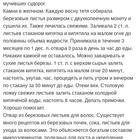
мучивших судорог.
Камни в желчном. Каждую весну тетя собирала
березовые листья размером с двухкопеечную монету и
сушила их. Также лечилась свежими. Заливала 2 ст. л.
листьев стаканом кипятка и кипятила на малом огне до
половины объема жидкости. Принимала в течение 3
месяцев по 1 дес. л. отвара 3 раза в день за час до еды.
Никаких камней не оставалось. Можно заваривать и
сухие листья березы. 1 ст. л. с верхом сырья залить
стаканом кипятка, кипятить на малом огне 20 минут,
настоять, укутав, час, процедить и пить утром и вечером
по стакану за 30 минут до еды. Отеки век. Столовую
ложку свежих листьев залить стаканом холодной
кипячёной воды, настоять 8 часов. Делать примочки.
Хорошо помогает.
Отвар из березовых листьев для волос. Существует
много рецептов из березовых почек, сока, листьев для
ухода за волосами. Это объясняется богатым составом
микроэлементов, полезных для роста и укрепления