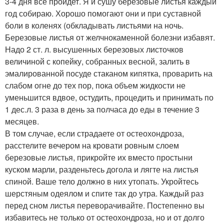
3-4 дня все пройдет. Я и сушу березовые листья каждый
год собираю. Хорошо помогают они и при суставной
боли в коленях (обкладывать листьями на ночь.
Березовые листья от желчнокаменной болезни избавят.
Надо 2 ст. л. высушенных березовых листочков
величиной с копейку, собранных весной, залить в
эмалированной посуде стаканом кипятка, проварить на
слабом огне до тех пор, пока объем жидкости не
уменьшится вдвое, остудить, процедить и принимать по
1 дес.л. 3 раза в день за полчаса до еды в течение 3
месяцев.
В том случае, если страдаете от остеохондроза,
расстелите вечером на кровати ровным слоем
березовые листья, прикройте их вместо простыни
куском марли, разденьтесь догола и лягте на листья
спиной. Ваше тело должно в них утопать. Укройтесь
шерстяным одеялом и спите так до утра. Каждый раз
перед сном листья переворачивайте. Постепенно вы
избавитесь не только от остеохондроза, но и от долго