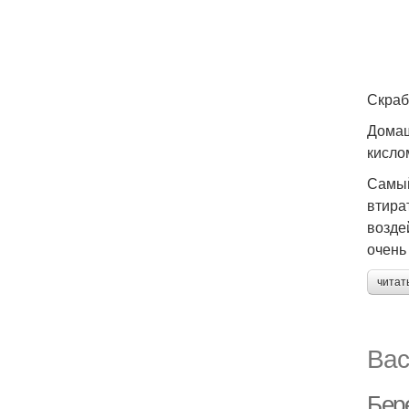
Скраб
Домаш
кисло
Самый
втира
возде
очень 
читат
Вас
Бере