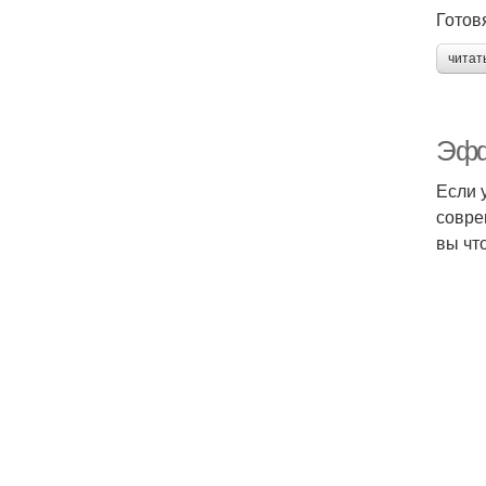
Готов
читат
Эфф
Если 
совре
вы что