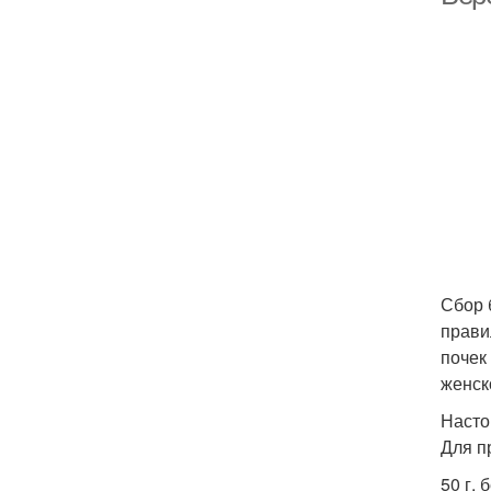
Сбор 
прави
почек
женск
Насто
Для п
50 г. 