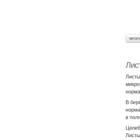
читат
Лис
Листь
микро
норма
В бер
норма
в пол
Целеб
Листь