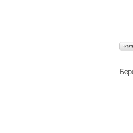
читат
Бере