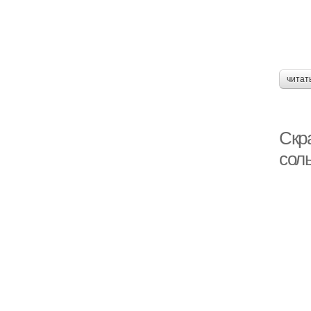
читат
Скр
соль