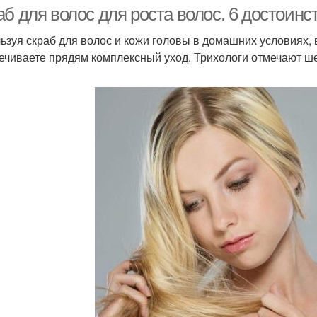
аб для волос для роста волос. 6 достоин
ьзуя скраб для волос и кожи головы в домашних условиях, 
ечиваете прядям комплексный уход. Трихологи отмечают ше
Ко
Скраб из соли
Скраб для сухой кожи
раб при сухой коже
Домашние средства