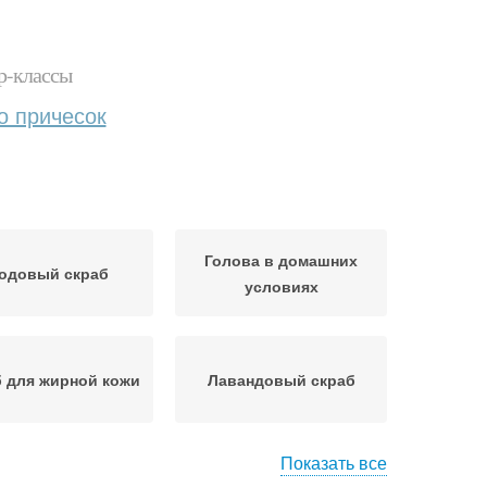
р-классы
о причесок
Голова в домашних
одовый скраб
условиях
 для жирной кожи
Лавандовый скраб
Показать все
краб для лица
Скрабы для лица