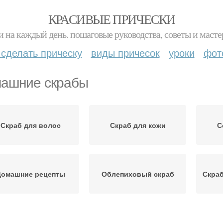
КРАСИВЫЕ ПРИЧЕСКИ
и на каждый день. пошаговые руководства, советы и масте
 сделать прическу
виды причесок
уроки
фот
ашние скрабы
Скраб для волос
Скраб для кожи
С
Домашние рецепты
Облепиховый скраб
Скраб
Солевой скраб
Скраб от выпадения
С