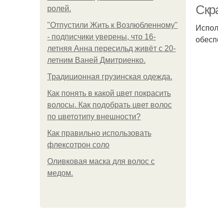
Скр
ролей.
"Отпустили Жить к Возлюбленному"
Испол
- подписчики уверены, что 16-
обесп
летняя Анна пересильд живёт с 20-
летним Ваней Дмитриенко.
Традиционная грузинская одежда.
Как понять в какой цвет покрасить
Ск
волосы. Как подобрать цвет волос
по цветотипу внешности?
Как правильно использовать
флексотрон соло
Оливковая маска для волос с
медом.